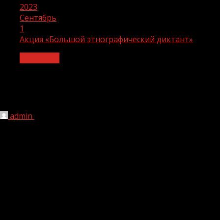
2023
Сентябрь
1
Акция «Большой этнографический диктант»
Общество
Акция «Большой этнографический
диктант»
admin
01.09.2023
1 мин чтения
151
В целях гармонизации национальной политики и
межнациональных отношений
В условиях большого разнообразия национального
состава Российской Федерации большое значение
приобретает внутренняя политика государства,
направления на гармонизацию межнациональных
отношений. В рамках реализации государственной