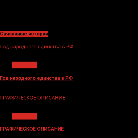
порой внешний фон, твердо идет к своим целям,
заявленным в Конституции РФ и проводимым
руководством страны во главе с Президентом
В.Путиным.
Связанные истории
Год народного единства в РФ
1 мин чтения
Общество
Год народного единства в РФ
06.02.2026
ГРАФИЧЕСКОЕ ОПИСАНИЕ
1 мин чтения
Общество
ГРАФИЧЕСКОЕ ОПИСАНИЕ