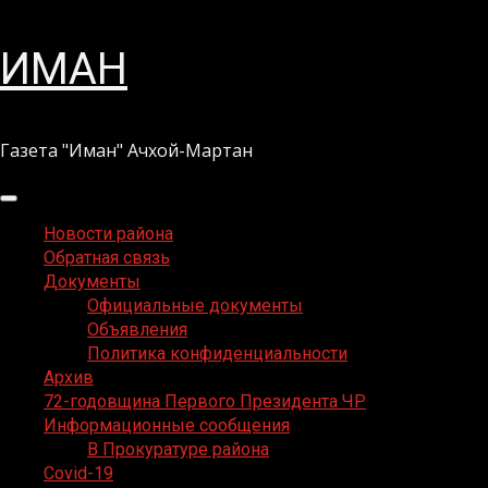
Перейти
ИМАН
к
содержимому
Газета "Иман" Ачхой-Мартан
Основное
меню
Новости района
Обратная связь
Документы
Официальные документы
Объявления
Политика конфиденциальности
Архив
72-годовщина Первого Президента ЧР
Информационные сообщения
В Прокуратуре района
Covid-19