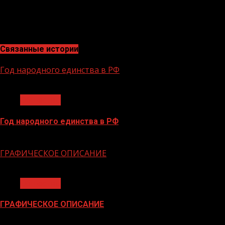
организации съемок Правительству Российской
Федерации и
региональному проектному офисуСтавропольского кра
Связанные истории
Год народного единства в РФ
1 мин чтения
Общество
Год народного единства в РФ
06.02.2026
ГРАФИЧЕСКОЕ ОПИСАНИЕ
1 мин чтения
Общество
ГРАФИЧЕСКОЕ ОПИСАНИЕ