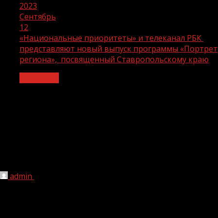
2023
Сентябрь
12
«Национальные приоритеты» и телеканал РБК
представляют новый выпуск программы «Портрет
региона», посвященный Ставропольскому краю
Общество
«Национальные приоритеты» и
телеканал РБК представляют новый
выпуск программы «Портрет
региона»,
посвященный Ставропольскому краю
admin
12.09.2023
146
В субботу
9 сентября
в
9:40 утра на телеканале