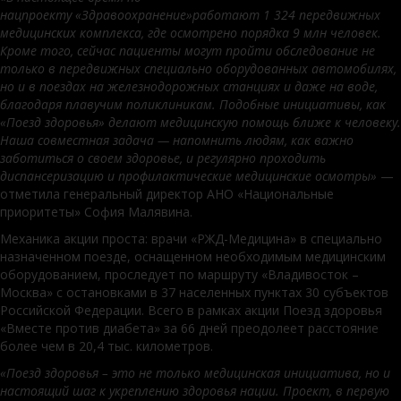
нацпроекту
«
Здравоохранение
»
работают 1 324 передвижных
медицинских комплекса, где осмотрено порядка 9 млн человек.
Кроме того, сейчас пациенты могут пройти обследование не
только в передвижных специально оборудованных автомобилях,
но и в поездах на железнодорожных станциях и даже на воде,
благодаря плавучим поликлиникам. Подобные инициативы, как
«Поезд здоровья» делают медицинскую помощь ближе к человеку.
Наша совместная задача — напомнить людям, как важно
заботиться о своем здоровье, и регулярно проходить
диспансеризацию и профилактические медицинские осмотры»
—
отметила генеральный директор АНО «Наци
ональные
приоритеты» София Малявина.
Механика акции проста: врачи «РЖД-Медицина» в специально
назначенном поезде, оснащенном необходимым медицинским
оборудованием, проследует по маршруту «Владивосток –
Москва» с остановками в 37 населенных пунктах 30 субъектов
Российской Федерации. Всего в рамках акции Поезд здоровья
«Вместе против диабета» за 66 дней преодолеет расстояние
более чем в 20,4 тыс. километров.
«Поезд
з
доровья – это не только медицинская инициатива, но и
настоящий шаг к укреплению здоровья нации. Проект, в первую