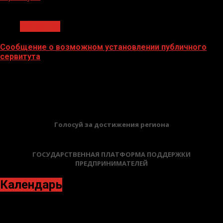
1 мин чтения
Общество
Сообщение о возможном установлении публичного
сервитута
02.02.2026
БАННЕРЫ
Голосуй за достижения региона
ГОСУДАРСТВЕННАЯ ПЛАТФОРМА ПОДДЕРЖКИ
ПРЕДПРИНИМАТЕЛЕЙ
Календарь
Сентябрь 2023
Пн
Вт
Ср
Чт
Пт
Сб
Вс