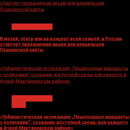
стартует праздничная акция для владельцев
Пушкинской карты
1 мин чтения
Молодёжь и дети
В музей, театр или на концерт всей семьей: в России
стартует праздничная акция для владельцев
Пушкинской карты
07.08.2026
«Урбанистическая экспедиция „Пешеходные маршруты
с колясками“: создание доступной среды для каждого в
Ачхой-Мартановском районе»
1 мин чтения
Молодёжь и дети
Семья
«Урбанистическая экспедиция „Пешеходные маршруты
с колясками“: создание доступной среды для каждого
в Ачхой-Мартановском районе»