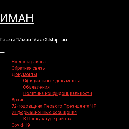
Перейти
ИМАН
к
содержимому
Газета "Иман" Ачхой-Мартан
Основное
меню
Новости района
Обратная связь
Документы
Официальные документы
Объявления
Политика конфиденциальности
Архив
72-годовщина Первого Президента ЧР
Информационные сообщения
В Прокуратуре района
Covid-19