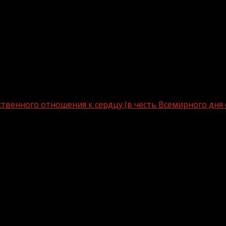
ственного отношения к сердцу (в честь Всемирного дня с
 Неделя ответственного отношения к с
стно с развитием системы первичной медико-санитарн