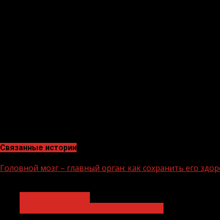
продолжительности жизни.
Сердце – важнейший орган нашего тела. От состояния 
сердце необходимо смолоду.
Необходимо сохранять умеренную физическую активнос
давление и ритм сердца, липидный профиль.
Всемирный день сердца
– еще один повод напомнить 
Вовремя проведенная комплексная профилактика серде
осложнений и сохранить здоровье.
Серноводская ЦРБ
Связанные истории
Головной мозг – главный орган: как сохранить его здо
1 мин чтения
Здравоохранение
Продолжительная и активная жизнь