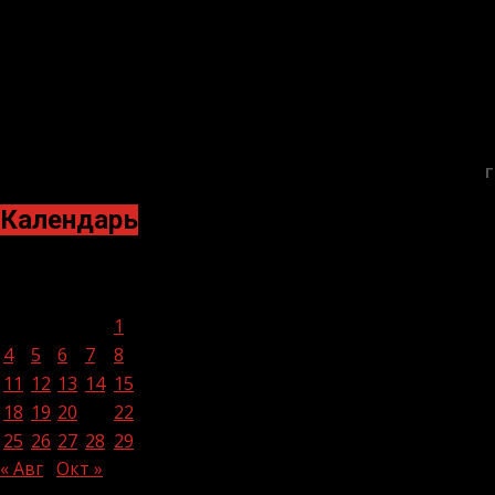
19.05.2026
БАННЕРЫ
Г
Календарь
Сентябрь 2023
Пн
Вт
Ср
Чт
Пт
Сб
Вс
1
2
3
4
5
6
7
8
9
10
11
12
13
14
15
16
17
18
19
20
21
22
23
24
25
26
27
28
29
30
« Авг
Окт »