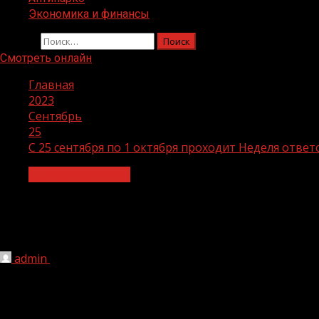
Экономика и финансы
Найти:
Смотреть онлайн
Главная
2023
Сентябрь
25
С 25 сентября по 1 октября проходит Неделя ответ
Здравоохранение
С 25 сентября по 1 октября проходит
29 сентября).
admin
25.09.2023
1 мин чтения
163
Борьба с сердечно-сосудистыми заболеваниями совме