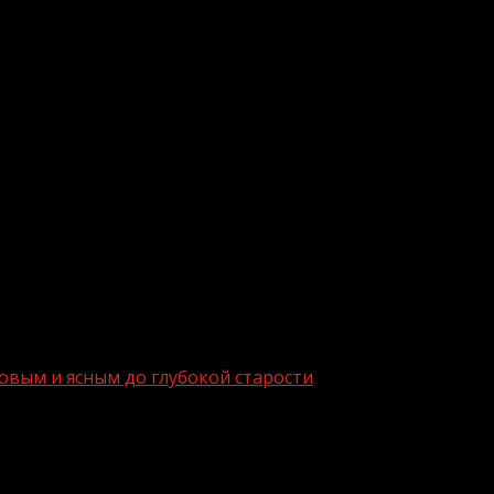
сердечно-сосудистой системы напрямую зависит здоров
ть в объеме не менее 150 минут в неделю, рациональн
населению, что для раннего выявления заболеваний в
чно-сосудистых заболеваний должны помочь пациентам,
ровым и ясным до глубокой старости