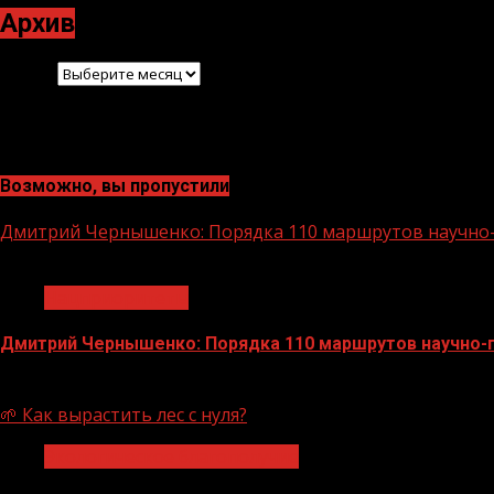
Архив
Архив
Возможно, вы пропустили
Дмитрий Чернышенко: Порядка 110 маршрутов научно-п
1 мин чтения
Нацприоритеты
Дмитрий Чернышенко: Порядка 110 маршрутов научно-по
07.08.2026
🌱 Как вырастить лес с нуля?
Экологическое благополучие