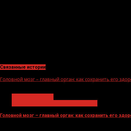
медицинских анализов в лаборатории других медицинс
Всего за этот год таких выездов совершили 319.
Как отмечает главный врач больницы Дагмара Батыже
работников облегчилась в разы. Также наличие автом
быстро и качественно.
«Наша больница обслуживает весь Грозненский район, 
в периоды подъема уровня заболеваемости, сезонные б
таких вызовов 5-6. Также есть дежурные врачи, котор
Поэтому, конечно, новые автомобили улучшили и скор
Связанные истории
Головной мозг – главный орган: как сохранить его здо
1 мин чтения
Здравоохранение
Продолжительная и активная жизнь
Головной мозг – главный орган: как сохранить его здо
21.07.2026