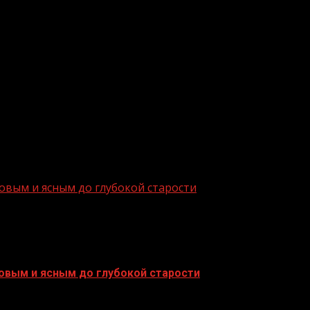
ких организаций.
ва, машины функциональные, удобные, комфортные и с
обилей создает благоприятные условия для самих паци
который самый большой в регионе. У нас бывает немал
олезни. Зимой на одном участковом враче бывает 10-12
ый обслуживают только вызовы и не на одном участке. 
ость оказываемой помощи, и число пациентов которым 
ровым и ясным до глубокой старости
ровым и ясным до глубокой старости