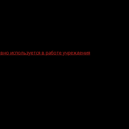
вно используется в работе учреждения
ой ЦРБ активно используется в работ
льзует выделенный в рамках регионального проекта «
о автотранспорта, которые распределены в структурны
я, когда доставляют лекарственные препараты маломо