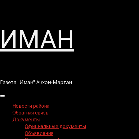
Перейти
ИМАН
к
содержимому
Газета "Иман" Ачхой-Мартан
Основное
меню
Новости района
Обратная связь
Документы
Официальные документы
Объявления