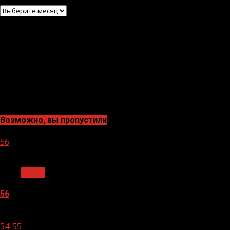
Архив
Возможно, вы пропустили
56
1 мин чтения
Архив
56
05.08.2026
54-55