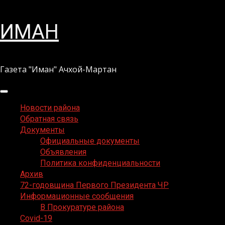
Перейти
ИМАН
к
содержимому
Газета "Иман" Ачхой-Мартан
Основное
меню
Новости района
Обратная связь
Документы
Официальные документы
Объявления
Политика конфиденциальности
Архив
72-годовщина Первого Президента ЧР
Информационные сообщения
В Прокуратуре района
Covid-19