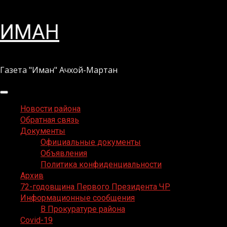
Перейти
ИМАН
к
содержимому
Газета "Иман" Ачхой-Мартан
Основное
меню
Новости района
Обратная связь
Документы
Официальные документы
Объявления
Политика конфиденциальности
Архив
72-годовщина Первого Президента ЧР
Информационные сообщения
В Прокуратуре района
Covid-19