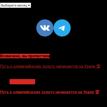
Архив
VK
https://t
Возможно, вы пропустили
Путь к олимпийскому золоту начинается на Урале 🏆
1 мин чтения
Спорт России
Путь к олимпийскому золоту начинается на Урале 🏆
10.08.2026