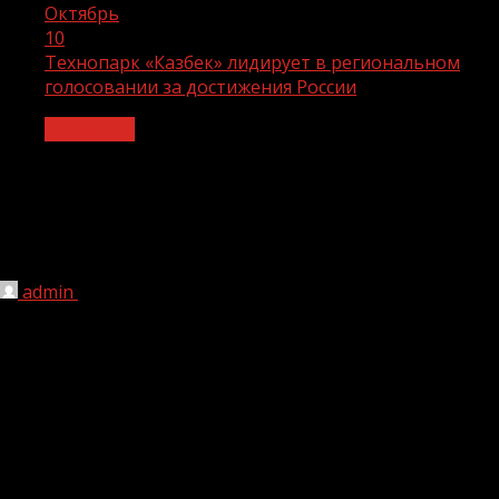
Октябрь
10
Технопарк «Казбек» лидирует в региональном
голосовании за достижения России
Общество
Технопарк «Казбек» лидирует в
региональном голосовании за
достижения России
admin
10.10.2023
1 мин чтения
141
Голосование за достижения Чеченской Республики
открыто на всероссийском портале «Достижения.РФ».
Проект «Достижения.РФ» проходит в рамках
подготовки к международной выставке-форуму