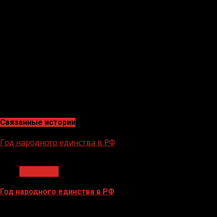
туристический комплекс «Кезеной-Ам».
В списке достижений республики, выставленных на
голосование, также фестиваль «Беноевская весна»,
стадион «Ахмат-Арена», спортивно-оздоровительный
центр «Ахмат» и первая школа спортивной борьбы в с.
Чечен-Аул.
Проголосовать за достижения региона можно на
всероссийском портале «Достижения.РФ» по ссылке:
https://clck.ru/35PEsr.
Связанные истории
Год народного единства в РФ
1 мин чтения
Общество
Год народного единства в РФ
06.02.2026