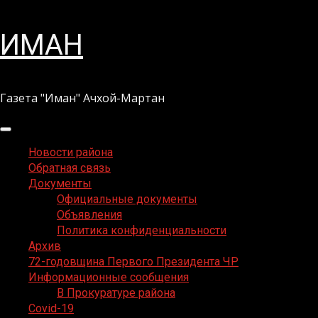
Перейти
ИМАН
к
содержимому
Газета "Иман" Ачхой-Мартан
Основное
меню
Новости района
Обратная связь
Документы
Официальные документы
Объявления
Политика конфиденциальности
Архив
72-годовщина Первого Президента ЧР
Информационные сообщения
В Прокуратуре района
Covid-19