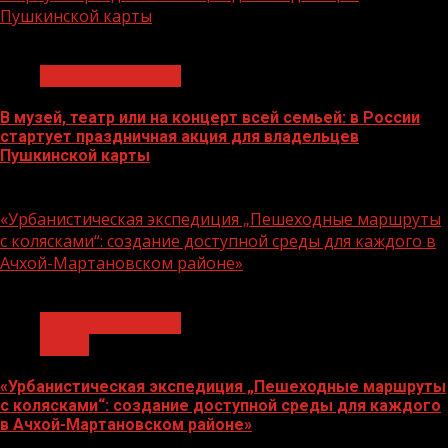
Пушкинской карты
1 мин чтения
Молодёжь и дети
В музей, театр или на концерт всей семьей: в России
стартует праздничная акция для владельцев
Пушкинской карты
07.08.2026
«Урбанистическая экспедиция „Пешеходные маршруты
с колясками“: создание доступной среды для каждого в
Ачхой-Мартановском районе»
1 мин чтения
Молодёжь и дети
Семья
«Урбанистическая экспедиция „Пешеходные маршруты
с колясками“: создание доступной среды для каждого
в Ачхой-Мартановском районе»