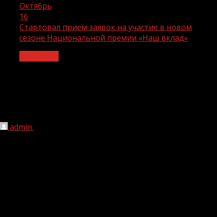
Октябрь
16
Стартовал прием заявок на участие в новом
сезоне Национальной премии «Наш вклад»
Общество
Стартовал прием заявок на участие в
новом сезоне Национальной премии
«Наш вклад»
admin
16.10.2023
1 мин чтения
161
Премия отметит значимые социальные проекты
бизнеса и НКО
28 сентября 2023 года, Москва. АНО «Национальные
приоритеты» объявила о старте приема заявок на