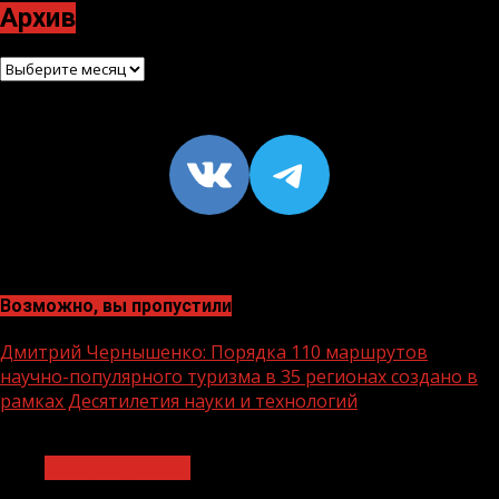
Архив
Архив
VK
https://t
Возможно, вы пропустили
Дмитрий Чернышенко: Порядка 110 маршрутов
научно-популярного туризма в 35 регионах создано в
рамках Десятилетия науки и технологий
1 мин чтения
Нацприоритеты