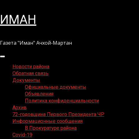
Перейти
ИМАН
к
содержимому
Газета "Иман" Ачхой-Мартан
Основное
меню
Новости района
Обратная связь
Документы
Официальные документы
Объявления
Политика конфиденциальности
Архив
72-годовщина Первого Президента ЧР
Информационные сообщения
В Прокуратуре района
Covid-19