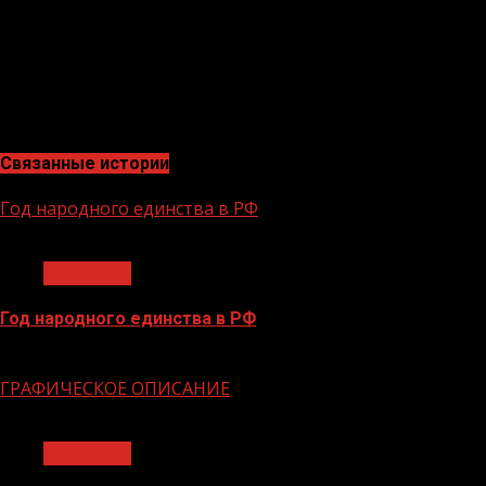
продукции, снижаем простои оборудования – в итоге
компании в короткие сроки в разы увеличивает объем
производства, а значит и свою прибыль», -рассказал
заместитель генерального директора ФЦК по
операционной эффективности Алексей Байшев.
Связанные истории
Год народного единства в РФ
1 мин чтения
Общество
Год народного единства в РФ
06.02.2026
ГРАФИЧЕСКОЕ ОПИСАНИЕ
1 мин чтения
Общество