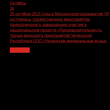
Октябрь
26
25 октября 2023 года в Минэкономтерразвития ЧР
состоялось торжественное мероприятие
приуроченное к завершению участия в
национальном проекте «Производительность
труда» ведущего предприятия Чеченской
Республики ООО «Чеченские минеральные воды»
Общество
25 октября 2023 года в
Минэкономтерразвития ЧР
состоялось торжественное
мероприятие приуроченное к
завершению участия в национальном
проекте «Производительность труда»
ведущего предприятия Чеченской
Республики ООО «Чеченские