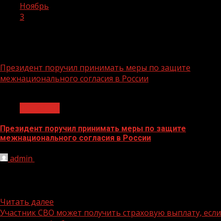
Ноябрь
3
День:
03.11.2023
Президент поручил принимать меры по защите
межнационального согласия в России
1 мин чтения
Общество
Президент поручил принимать меры по защите
межнационального согласия в России
admin
03.11.2023
Президент России Владимир Путин поручил
руководителям регионов и главам силовых ведомств
принимать твердые и своевременные меры по...
Читать далее
Участник СВО может получить страховую выплату, если