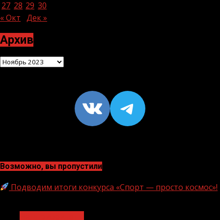
27
28
29
30
« Окт
Дек »
Архив
Архив
VK
https://t
Возможно, вы пропустили
Подводим итоги конкурса «Спорт — просто космос»!
1 мин чтения
Нацприоритеты