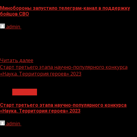
Минобороны запустило телеграм-канал в поддержку
бойцов СВО
admin
03.11.2023
Министерство обороны России объявило о запуске
канала «Добро-Информ», посвященного гражданам и
организациям, оказывающим поддержку
военнослужащим ВС РФ...
Читать далее
Старт третьего этапа научно-популярного конкурса
«Наука. Территория героев» 2023
1 мин чтения
Общество
Старт третьего этапа научно-популярного конкурса
«Наука. Территория героев» 2023
admin
03.11.2023
2 ноября стартует третий этап научно-популярного
конкурса «Наука. Территория героев», на данный