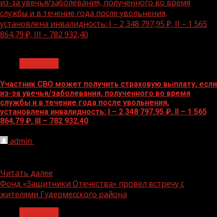
из-за увечья/заболевания, полученного во время
службы и в течение года после увольнения,
установлена инвалидность: I – 2 348 797,95 ₽, II – 1 565
864,79 ₽, III – 782 932,40
1 мин чтения
Общество
Участник СВО может получить страховую выплату, если
из-за увечья/заболевания, полученного во время
службы и в течение года после увольнения,
установлена инвалидность: I – 2 348 797,95 ₽, II – 1 565
864,79 ₽, III – 782 932,40
admin
03.11.2023
На основании ФЗ от 28.03.1998 г. № 52-ФЗ, Приказа
Министра обороны РФ от 08.12.2022 г. № 755....
Читать далее
Фонд «Защитники Отечества» провел встречу с
жителями Гудермесского района
Общество