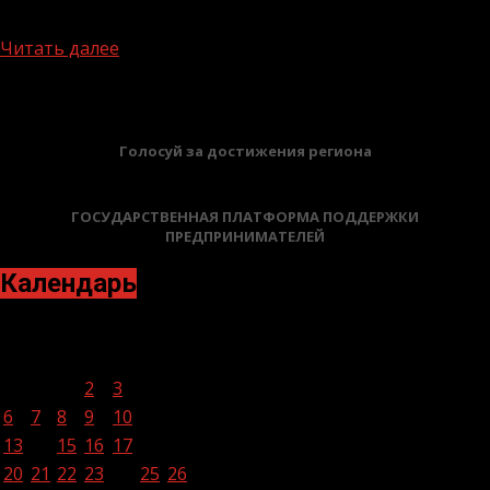
момент в нем участвуют более...
Читать далее
БАННЕРЫ
Голосуй за достижения региона
ГОСУДАРСТВЕННАЯ ПЛАТФОРМА ПОДДЕРЖКИ
ПРЕДПРИНИМАТЕЛЕЙ
Календарь
Ноябрь 2023
Пн
Вт
Ср
Чт
Пт
Сб
Вс
1
2
3
4
5
6
7
8
9
10
11
12
13
14
15
16
17
18
19
20
21
22
23
24
25
26