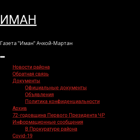
Перейти
ИМАН
к
содержимому
Газета "Иман" Ачхой-Мартан
Основное
меню
Новости района
Обратная связь
Документы
Официальные документы
Объявления
Политика конфиденциальности
Архив
72-годовщина Первого Президента ЧР
Информационные сообщения
В Прокуратуре района
Covid-19