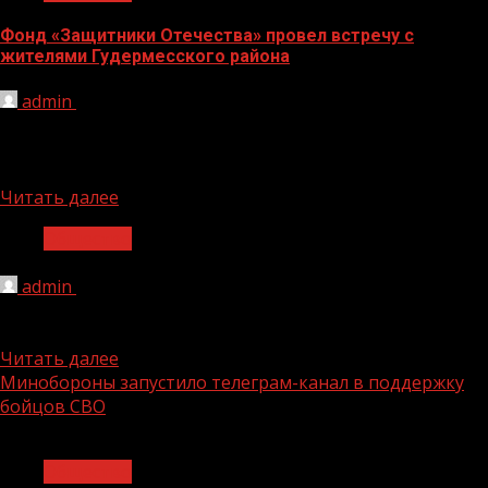
Фонд «Защитники Отечества» провел встречу с
жителями Гудермесского района
admin
03.11.2023
Региональное отделение фонда «Защитники
Отечества» продолжает помогать ветеранам и
действующим бойцам СВО, а также членам их семей....
Читать далее
Общество
admin
03.11.2023
С чем у вас ассоциируется ноябрь? У блогера Петра
Кузнецова — с Днем народного единства. Он снял...
Читать далее
Минобороны запустило телеграм-канал в поддержку
бойцов СВО
1 мин чтения
Общество