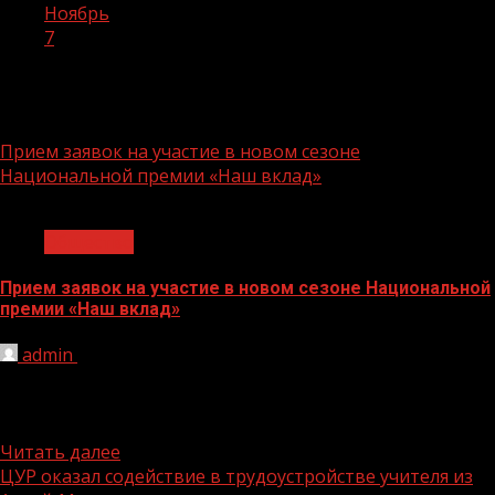
Ноябрь
7
День:
07.11.2023
Прием заявок на участие в новом сезоне
Национальной премии «Наш вклад»
1 мин чтения
Общество
Прием заявок на участие в новом сезоне Национальной
премии «Наш вклад»
admin
07.11.2023
Премия отметит значимые социальные проекты
бизнеса и НКО 28 сентября 2023 года, Москва. АНО
«Национальные приоритеты» объявила...
Читать далее
ЦУР оказал содействие в трудоустройстве учителя из