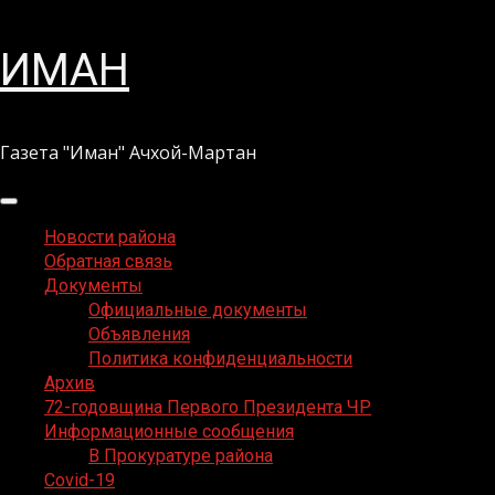
Перейти
ИМАН
к
содержимому
Газета "Иман" Ачхой-Мартан
Основное
меню
Новости района
Обратная связь
Документы
Официальные документы
Объявления
Политика конфиденциальности
Архив
72-годовщина Первого Президента ЧР
Информационные сообщения
В Прокуратуре района
Covid-19