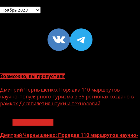
Архив
VK
https://t
Возможно, вы пропустили
Дмитрий Чернышенко: Порядка 110 маршрутов
научно-популярного туризма в 35 регионах создано в
рамках Десятилетия науки и технологий
1 мин чтения
Нацприоритеты
Дмитрий Чернышенко: Порядка 110 маршрутов научно-