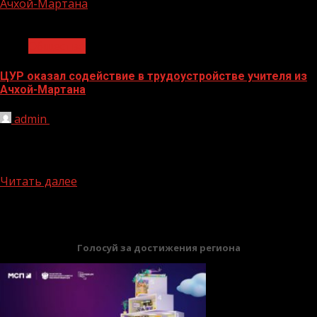
Ачхой-Мартана
1 мин чтения
Общество
ЦУР оказал содействие в трудоустройстве учителя из
Ачхой-Мартана
admin
07.11.2023
Педагог Элина Мамакаева смогла получить работу
учителя чеченского языка и литературы, после
обращения через госпаблик. Выпускница школы...
Читать далее
БАННЕРЫ
Голосуй за достижения региона