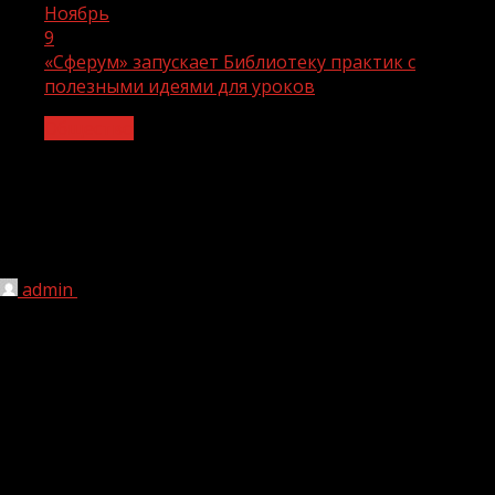
Ноябрь
9
«Сферум» запускает Библиотеку практик с
полезными идеями для уроков
Общество
«Сферум» запускает Библиотеку
практик с полезными идеями для
уроков
admin
09.11.2023
1 мин чтения
161
В рамках Года педагога и наставника «Сферум»
запускает бесплатную электронную Библиотеку
практик, которая поможет чеченским учителям
разнообразить свои уроки с помощью цифровых
инструментов. На старте в библиотеке доступно более