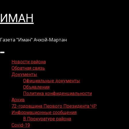
Перейти
ИМАН
к
содержимому
Газета "Иман" Ачхой-Мартан
Основное
меню
Новости района
Обратная связь
Документы
Официальные документы
Объявления
Политика конфиденциальности
Архив
72-годовщина Первого Президента ЧР
Информационные сообщения
В Прокуратуре района
Covid-19