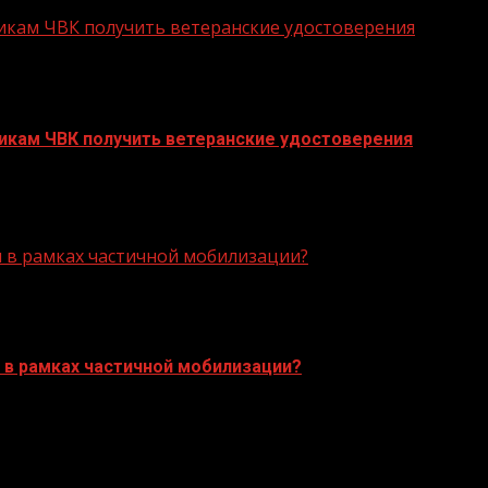
кам ЧВК получить ветеранские удостоверения
кам ЧВК получить ветеранские удостоверения
 Министерством обороны РФ по вопросам оформления ве
 в рамках частичной мобилизации?
в рамках частичной мобилизации?
 военнослужащие также могут получить выплаты за осо
БАННЕРЫ