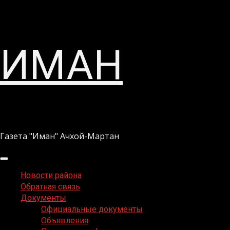
Перейти
ИМАН
к
содержимому
Газета "Иман" Ачхой-Мартан
Основное
меню
Новости района
Обратная связь
Документы
Официальные документы
Объявления