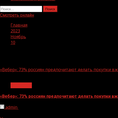
Найти:
Смотреть онлайн
Главная
2023
Ноябрь
10
День:
10.11.2023
«Вебер»: 73% россиян предпочитают делать покупки в
1 мин чтения
Общество
«Вебер»: 73% россиян предпочитают делать покупки в
admin
10.11.2023
Соцагентство «Вебер» к ежегодной распродаже 11.11 уз