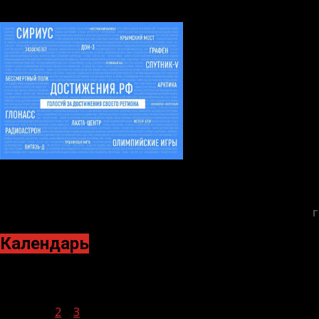
Г
Календарь
Ноябрь 2023
Пн
Вт
Ср
Чт
Пт
Сб
Вс
1
2
3
4
5