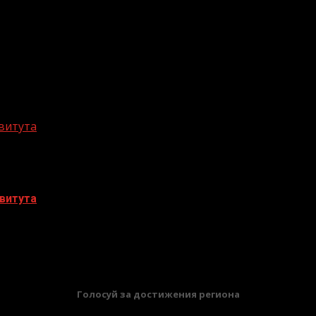
витута
витута
БАННЕРЫ
Голосуй за достижения региона