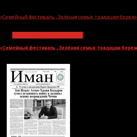
06.08.2026
«Семейный фестиваль „Зелёная семья: традиции береж
1 мин чтения
Экологическое благополучие
«Семейный фестиваль „Зелёная семья: традиции береж
06.08.2026