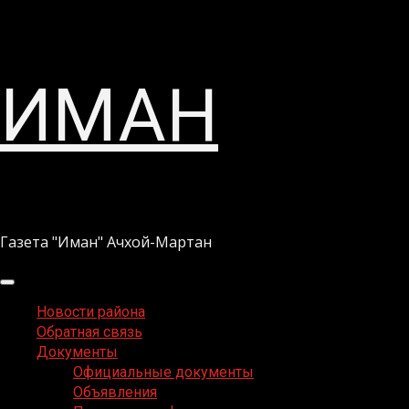
Перейти
ИМАН
к
содержимому
Газета "Иман" Ачхой-Мартан
Основное
меню
Новости района
Обратная связь
Документы
Официальные документы
Объявления