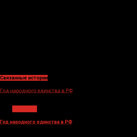
рассматривали каждое животное, задавали вопросы и у
Организаторы мероприятия также провели лекцию о том
заболевают. Дети узнали, что нельзя бросать животных
различные конкурсы и игры для детей, связанные с жив
«Мероприятие было очень полезным и интересным для д
нуждаются в нашей заботе и любви. Такие мероприяти
отметила педагог Ольга Макаева. Напомним, националь
нацпроекту, направленному на охрану окружающей сре
лесов и водоемов, снижение выбросов в атмосферу, раз
Связанные истории
Год народного единства в РФ
1 мин чтения
Общество
Год народного единства в РФ
06.02.2026