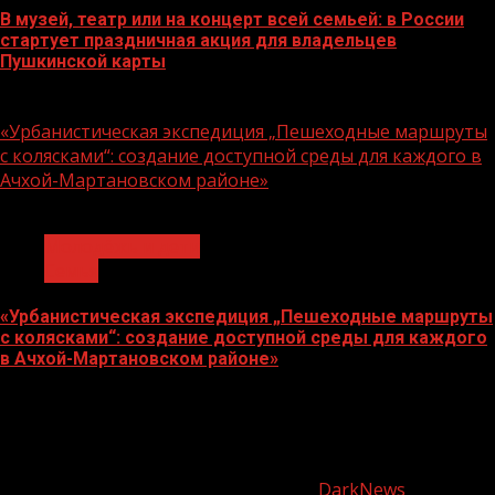
В музей, театр или на концерт всей семьей: в России
стартует праздничная акция для владельцев
Пушкинской карты
07.08.2026
«Урбанистическая экспедиция „Пешеходные маршруты
с колясками“: создание доступной среды для каждого в
Ачхой-Мартановском районе»
1 мин чтения
Молодёжь и дети
Семья
«Урбанистическая экспедиция „Пешеходные маршруты
с колясками“: создание доступной среды для каждого
в Ачхой-Мартановском районе»
07.08.2026
О
нас
Copyright © Все права защищены.
|
DarkNews
от AF