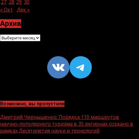
27
28
29
30
« Окт
Дек »
Архив
Архив
VK
https://t
Возможно, вы пропустили
Дмитрий Чернышенко: Порядка 110 маршрутов
научно-популярного туризма в 35 регионах создано в
рамках Десятилетия науки и технологий
1 мин чтения