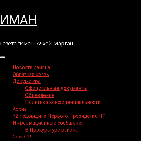
Перейти
ИМАН
к
содержимому
Газета "Иман" Ачхой-Мартан
Основное
меню
Новости района
Обратная связь
Документы
Официальные документы
Объявления
Политика конфиденциальности
Архив
72-годовщина Первого Президента ЧР
Информационные сообщения
В Прокуратуре района
Covid-19