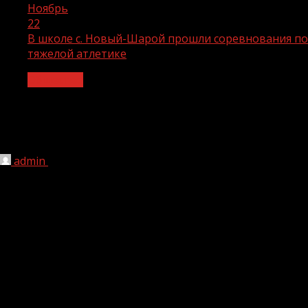
Ноябрь
22
В школе с. Новый-Шарой прошли соревнования по
тяжелой атлетике
Общество
В школе с. Новый-Шарой прошли
соревнования по тяжелой атлетике
admin
22.11.2023
1 мин чтения
170
В рамках реализации национального проекта «Спорт –
норма жизни» в школе села Новый-Шарой прошли
школьные соревнования по тяжелой атлетике.
Мероприятие было организовано с целью развития
физической культуры и здорового образа жизни среди
учащихся.