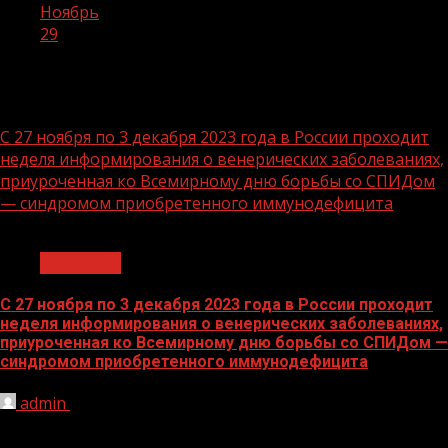
Ноябрь
29
День:
29.11.2023
С 27 ноября по 3 декабря 2023 года в России проходит
неделя информирования о венерических заболеваниях,
приуроченная ко Всемирному дню борьбы со СПИДом
— синдромом приобретенного иммунодефицита
1 мин чтения
Общество
С 27 ноября по 3 декабря 2023 года в России проходит
неделя информирования о венерических заболеваниях,
приуроченная ко Всемирному дню борьбы со СПИДом —
синдромом приобретенного иммунодефицита
admin
29.11.2023
Главные цели — привлечение внимание населения к
этой проблеме, профилактика этого заболевания и