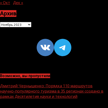
« Окт
Дек »
Архив
Архив
VK
https://t
Возможно, вы пропустили
Дмитрий Чернышенко: Порядка 110 маршрутов
научно-популярного туризма в 35 регионах создано в
рамках Десятилетия науки и технологий
1 мин чтения