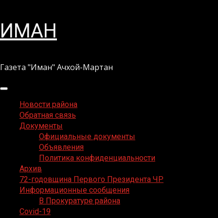
Перейти
ИМАН
к
содержимому
Газета "Иман" Ачхой-Мартан
Основное
меню
Новости района
Обратная связь
Документы
Официальные документы
Объявления
Политика конфиденциальности
Архив
72-годовщина Первого Президента ЧР
Информационные сообщения
В Прокуратуре района
Covid-19