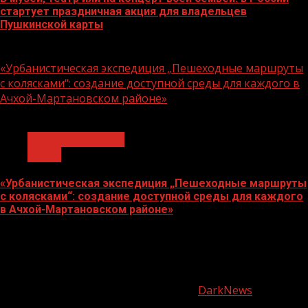
стартует праздничная акция для владельцев
Пушкинской карты
07.08.2026
«Урбанистическая экспедиция „Пешеходные маршруты
с колясками“: создание доступной среды для каждого в
Ачхой-Мартановском районе»
1 мин чтения
Молодёжь и дети
Семья
«Урбанистическая экспедиция „Пешеходные маршруты
с колясками“: создание доступной среды для каждого
в Ачхой-Мартановском районе»
07.08.2026
О
нас
Copyright © Все права защищены.
|
DarkNews
от AF
themes.