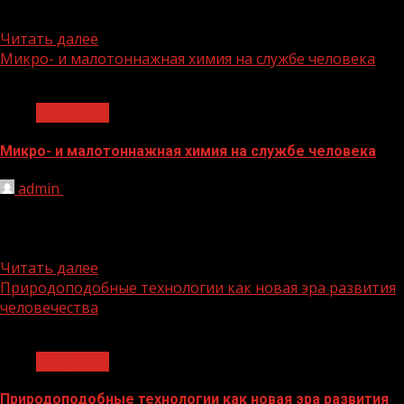
информирование о факторах риска...
Читать далее
Микро- и малотоннажная химия на службе человека
1 мин чтения
Общество
Микро- и малотоннажная химия на службе человека
admin
29.11.2023
В первый день работы III Конгресса молодых ученых
состоялась дискуссия на тему «Какова химия, такова и
жизнь»....
Читать далее
Природоподобные технологии как новая эра развития
человечества
1 мин чтения
Общество
Природоподобные технологии как новая эра развития