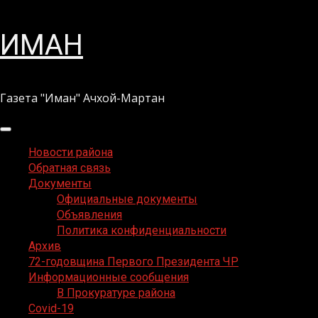
Перейти
ИМАН
к
содержимому
Газета "Иман" Ачхой-Мартан
Основное
меню
Новости района
Обратная связь
Документы
Официальные документы
Объявления
Политика конфиденциальности
Архив
72-годовщина Первого Президента ЧР
Информационные сообщения
В Прокуратуре района
Covid-19