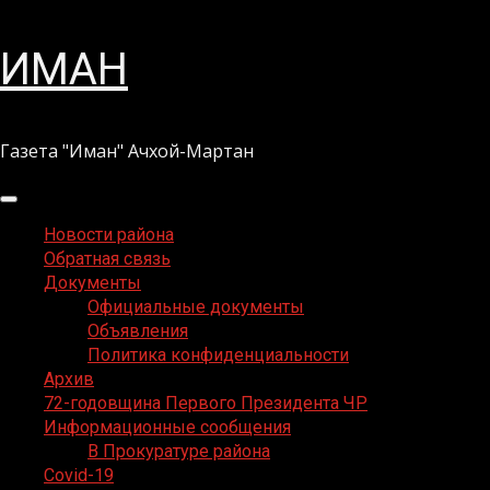
Перейти
ИМАН
к
содержимому
Газета "Иман" Ачхой-Мартан
Основное
меню
Новости района
Обратная связь
Документы
Официальные документы
Объявления
Политика конфиденциальности
Архив
72-годовщина Первого Президента ЧР
Информационные сообщения
В Прокуратуре района
Covid-19