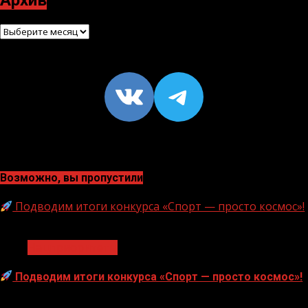
Архив
Архив
VK
https://t
Возможно, вы пропустили
Подводим итоги конкурса «Спорт — просто космос»!
1 мин чтения
Нацприоритеты
Подводим итоги конкурса «Спорт — просто космос»!
06.08.2026