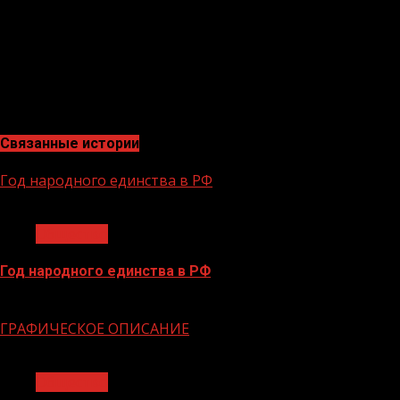
президентской платформы «Россия – страна
возможностей» +7 (930) 7777 601 irina.bashkatova@rsv.ru
Елена Барсегова Руководитель направления
региональных коммуникаций АНО «Россия – страна
возможностей» + 7 (926) 189-10-11
elena.barsegova@rsv.ru
Связанные истории
Год народного единства в РФ
1 мин чтения
Общество
Год народного единства в РФ
06.02.2026
ГРАФИЧЕСКОЕ ОПИСАНИЕ
1 мин чтения
Общество