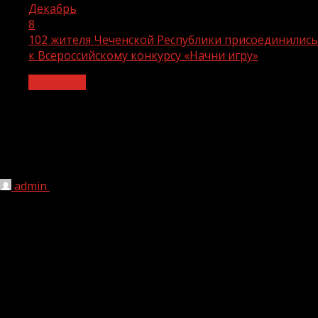
Декабрь
8
102 жителя Чеченской Республики присоединились
к Всероссийскому конкурсу «Начни игру»
Общество
102 жителя Чеченской Республики
присоединились к Всероссийскому
конкурсу «Начни игру»
admin
08.12.2023
1 мин чтения
145
Завершена регистрация на второй сезон проекта
«Начни игру» президентской платформы «Россия –
страна возможностей». Всего за пять месяцев
регистрационной кампании заявки подали 91 281
человек из 89 регионов России и 24 дружественных