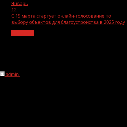
Январь
12
С 15 марта стартует онлайн-голосование по
выбору объектов для благоустройства в 2025 году
Общество
С 15 марта стартует онлайн-
голосование по выбору объектов для
благоустройства в 2025 году
admin
12.01.2024
1 мин чтения
182
Начиная с 15 марта, на сайте 20.gorodsreda.ru жители
Чеченской Республики смогут проголосовать за
благоустройство территорий в рамках всероссийского
онлайн-голосования.На платформе будут представлены
территории, расположенные в городах Грозный, Аргун,