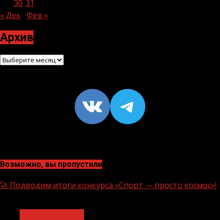
29
30
31
« Дек
Фев »
Архив
Архив
VK
https://t
Возможно, вы пропустили
🚀 Подводим итоги конкурса «Спорт — просто космос»!
1 мин чтения
Нацприоритеты