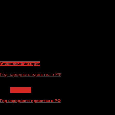
ранней смертности по сравнению с теми, кто уделяет
достаточно времени физической активности. Кроме
того, при низкой физической активности
увеличивается риск развития онкологических
заболеваний. Например, вероятность рака молочной
железы увеличивается на 21%. Повышение уровня
физической активности у людей сокращает риск
депрессии и является профилактикой старения.
Благодаря достаточной физической активности
снижается смертность от всех причин.
Связанные истории
Год народного единства в РФ
1 мин чтения
Общество
Год народного единства в РФ
06.02.2026