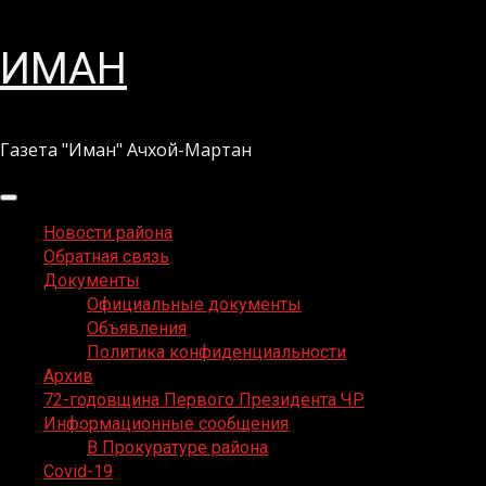
Перейти
ИМАН
к
содержимому
Газета "Иман" Ачхой-Мартан
Основное
меню
Новости района
Обратная связь
Документы
Официальные документы
Объявления
Политика конфиденциальности
Архив
72-годовщина Первого Президента ЧР
Информационные сообщения
В Прокуратуре района
Covid-19