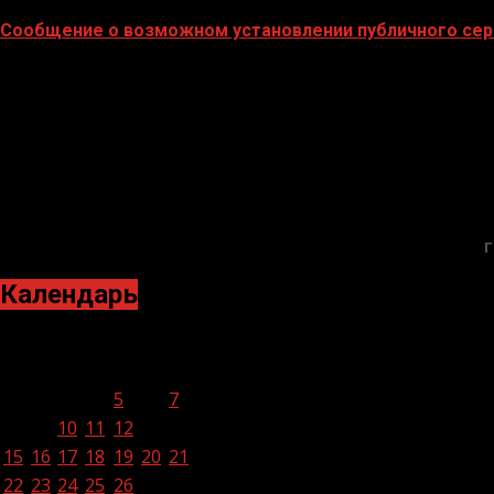
Сообщение о возможном установлении публичного сер
02.02.2026
Г
Календарь
Январь 2024
Пн
Вт
Ср
Чт
Пт
Сб
Вс
1
2
3
4
5
6
7
8
9
10
11
12
13
14
15
16
17
18
19
20
21
22
23
24
25
26
27
28