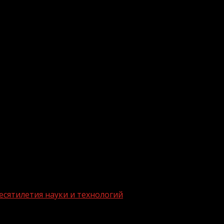
.me/gazeta11
есятилетия науки и технологий