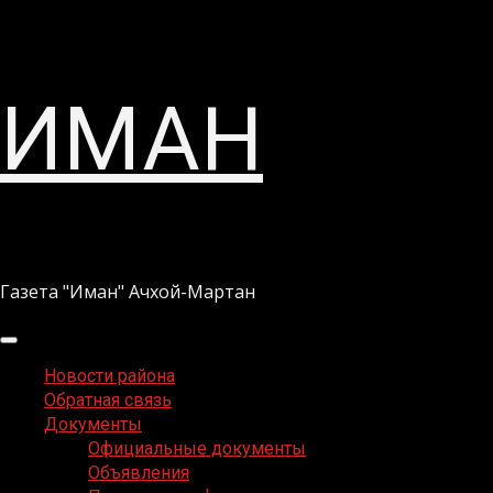
Перейти
ИМАН
к
содержимому
Газета "Иман" Ачхой-Мартан
Основное
меню
Новости района
Обратная связь
Документы
Официальные документы
Объявления