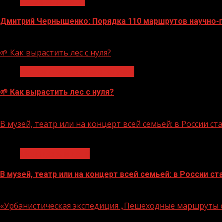
Нацприоритеты
Дмитрий Чернышенко: Порядка 110 маршрутов научно-по
07.08.2026
🌱 Как вырастить лес с нуля?
Экологическое благополучие
🌱 Как вырастить лес с нуля?
07.08.2026
В музей, театр или на концерт всей семьей: в России 
1 мин чтения
Молодёжь и дети
В музей, театр или на концерт всей семьей: в России 
07.08.2026
«Урбанистическая экспедиция „Пешеходные маршруты с
1 мин чтения