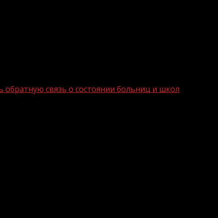
ть обратную связь о состоянии больниц и школ
ды смогут дать обратную связь о сост
ние школ, больниц и других социально – значимых объек
тов, сообщили 19 января «Известиям» в аппарате вице
онкретного объекта, размещенную на сайте «национал