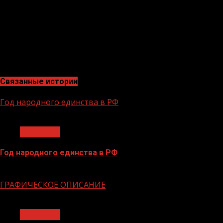
оно развито лучше, а 7% — хуже. Примечательно, что 8
опрошенным важно, чтобы чувством юмора были наделены
исключительно из вежливости, когда им присылают или
собеседнику, что встречали ее ранее.Кстати, 69% росс
«Диалог Регионы» по исследованию общественного мн
АНО «Диалог Регионы» 20 марта 2024 года в сети методо
Связанные истории
Год народного единства в РФ
1 мин чтения
Общество
Год народного единства в РФ
06.02.2026
ГРАФИЧЕСКОЕ ОПИСАНИЕ
1 мин чтения
Общество