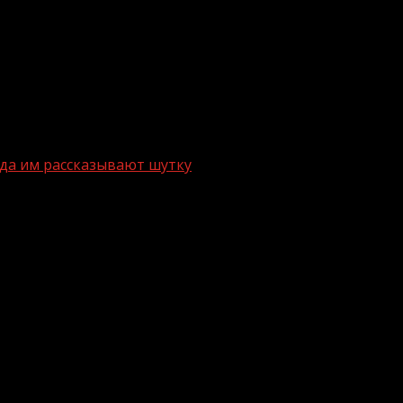
огда им рассказывают шутку
ежливости, когда им рассказывают шу
век, не слышавший эту фразу. Во многих странах перв
ние на тему шуток и розыгрышей. Абсолютное большинс
юдьми, причем 48% делают это регулярно.Также респонд
авнивая себя с другими, 58% считают, что их чувство ю