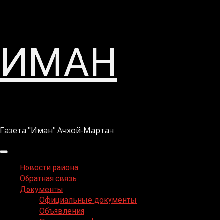
Перейти
ИМАН
к
содержимому
Газета "Иман" Ачхой-Мартан
Основное
меню
Новости района
Обратная связь
Документы
Официальные документы
Объявления