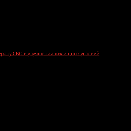
ерану СВО в улучшении жилищных условий
помощь ветерану СВО в улучшении жи
ки Отечества» обратился ветеран СВО Иса Джабраилов 