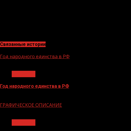
«Благодаря усилиям социального координатора Мансура
администрацию о содействии в повышении комфорта п
Фонд «Защитники Отечества» создан по поручению пре
действующим бойцам СВО, а также членам их семей, в
филиала в Грозном: проезд Ханкальский, д. 9а. Телефон: 8
Связанные истории
Год народного единства в РФ
1 мин чтения
Общество
Год народного единства в РФ
06.02.2026
ГРАФИЧЕСКОЕ ОПИСАНИЕ
1 мин чтения
Общество