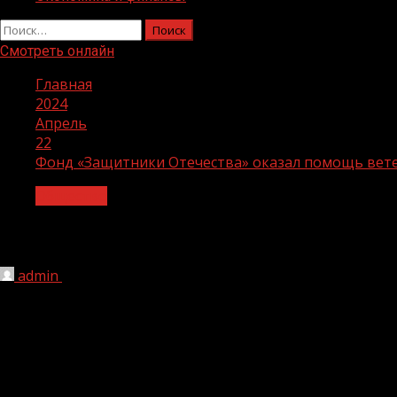
Найти:
Смотреть онлайн
Главная
2024
Апрель
22
Фонд «Защитники Отечества» оказал помощь вет
Общество
Фонд «Защитники Отечества» оказал 
admin
22.04.2024
157
В чеченский филиал государственного фонда «Защитни
условий проживания.