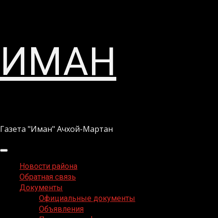
Перейти
ИМАН
к
содержимому
Газета "Иман" Ачхой-Мартан
Основное
меню
Новости района
Обратная связь
Документы
Официальные документы
Объявления