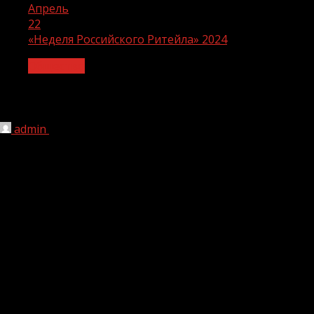
Апрель
22
«Неделя Российского Ритейла» 2024
Общество
«Неделя Российского Ритейла» 2024
admin
22.04.2024
1 мин чтения
155
Самым ожидаемым отраслевым событием в этом году
для всей ритейл-индустрии станет десятый юбилейный
Форум «Неделя Российского Ритейла», который
пройдет с 27 по 30 мая и соберет более 8 тысяч
участников. Организаторами мероприятия выступят:
Министерство промышленности и торговли
Российской Федерации, компания Retail Event и
Российская Ассоциация экспертов рынка ритейла
(РАЭРР). Ключевыми мероприятиями станут –
стратегическая сессия «Ритейл нового времени: 10 лет в