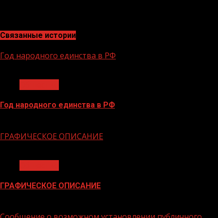
изменения потребительского рынка и постоянная
трансформация бизнесмоделей современного ритейла.
Связанные истории
Год народного единства в РФ
1 мин чтения
Общество
Год народного единства в РФ
06.02.2026
ГРАФИЧЕСКОЕ ОПИСАНИЕ
1 мин чтения
Общество
ГРАФИЧЕСКОЕ ОПИСАНИЕ
02.02.2026
Сообщение о возможном установлении публичного