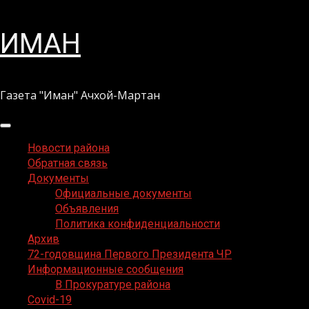
Перейти
ИМАН
к
содержимому
Газета "Иман" Ачхой-Мартан
Основное
меню
Новости района
Обратная связь
Документы
Официальные документы
Объявления
Политика конфиденциальности
Архив
72-годовщина Первого Президента ЧР
Информационные сообщения
В Прокуратуре района
Covid-19