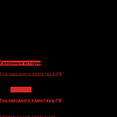
В мероприятии приняли участие сотрудники ГУП «Респ
производства влияет на ключевые показатели деятельн
работали в установленных условиях. В две последую
усовершенствовать его, применив при этом инструмент
значительно сократить себестоимость изделия и выйти
практике. Участвуя в этом тренинге, мы поняли как ка
процессов» – это учебная площадка, созданная в рам
участники в реальном производственном процессе пол
улучшения влияют на операционные и экономические п
Связанные истории
Год народного единства в РФ
1 мин чтения
Общество
Год народного единства в РФ
06.02.2026