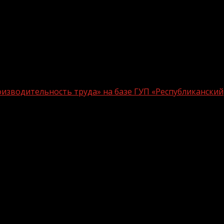
оизводительность труда» на базе ГУП «Республиканский
й Национального проекта
прошла очередная «Фабрика