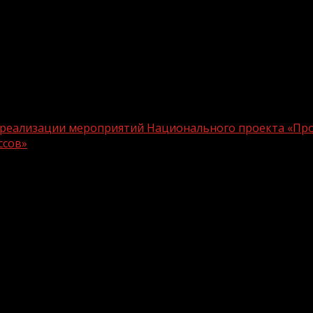
ах реализации мероприятий Национального проекта «Пр
ссов»
лике в рамках реализации мероприяти
ГУП «Республиканский бизнес-центр» 