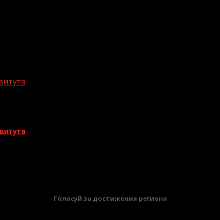
витута
витута
БАННЕРЫ
Голосуй за достижения региона