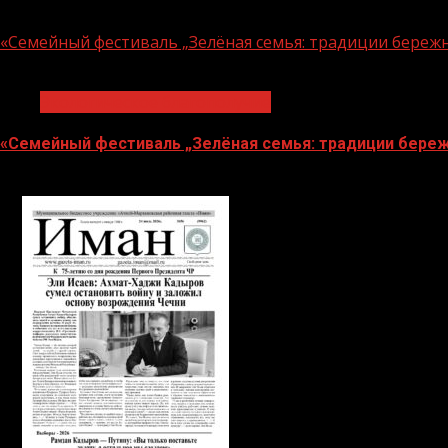
06.08.2026
«Семейный фестиваль „Зелёная семья: традиции береж
1 мин чтения
Экологическое благополучие
«Семейный фестиваль „Зелёная семья: традиции береж
06.08.2026