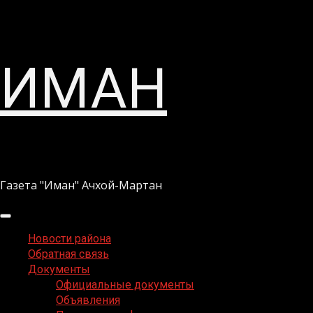
Перейти
ИМАН
к
содержимому
Газета "Иман" Ачхой-Мартан
Основное
меню
Новости района
Обратная связь
Документы
Официальные документы
Объявления