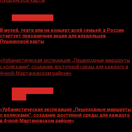
Пушкинской карты
1 мин чтения
Молодёжь и дети
В музей, театр или на концерт всей семьей: в России
стартует праздничная акция для владельцев
Пушкинской карты
07.08.2026
«Урбанистическая экспедиция „Пешеходные маршруты
с колясками“: создание доступной среды для каждого в
Ачхой-Мартановском районе»
1 мин чтения
Молодёжь и дети
Семья
«Урбанистическая экспедиция „Пешеходные маршруты
с колясками“: создание доступной среды для каждого
в Ачхой-Мартановском районе»