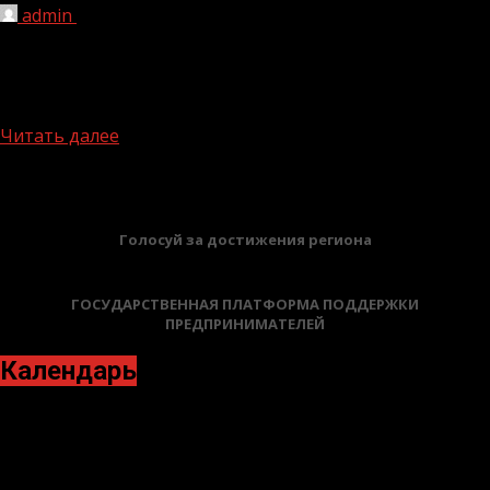
admin
31.05.2024
Социальные координаторы чеченского филиала
государственного фонда поддержки участников СВО
«Защитники Отечества» провели «Урок мужества» с
ветераном СВО...
Читать далее
БАННЕРЫ
Голосуй за достижения региона
ГОСУДАРСТВЕННАЯ ПЛАТФОРМА ПОДДЕРЖКИ
ПРЕДПРИНИМАТЕЛЕЙ
Календарь
Май 2024
Пн
Вт
Ср
Чт
Пт
Сб
Вс
1
2
3
4
5