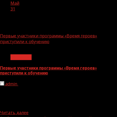
Май
31
День:
31.05.2024
Первые участники программы «Время героев»
приступили к обучению
1 мин чтения
Общество
Первые участники программы «Время героев»
приступили к обучению
admin
31.05.2024
В России началось обучение первого потока
участников программы «Время героев».
Управленческое образование в рамках магистерской
программы получают...
Читать далее