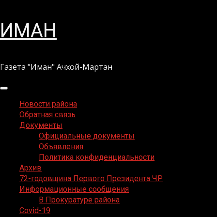
Перейти
ИМАН
к
содержимому
Газета "Иман" Ачхой-Мартан
Основное
меню
Новости района
Обратная связь
Документы
Официальные документы
Объявления
Политика конфиденциальности
Архив
72-годовщина Первого Президента ЧР
Информационные сообщения
В Прокуратуре района
Covid-19