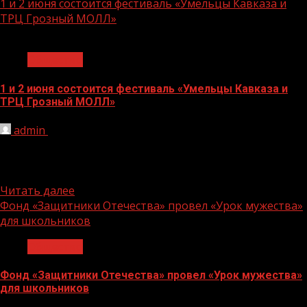
1 и 2 июня состоится фестиваль «Умельцы Кавказа и
ТРЦ Грозный МОЛЛ»
1 мин чтения
Общество
1 и 2 июня состоится фестиваль «Умельцы Кавказа и
ТРЦ Грозный МОЛЛ»
admin
31.05.2024
На набережной реки Сунжа соберутся самые
талантливые, креативные и активные специалисты. На
фестивале будут яркие декорации, интересные...
Читать далее
Фонд «Защитники Отечества» провел «Урок мужества»
для школьников
Общество
Фонд «Защитники Отечества» провел «Урок мужества»
для школьников