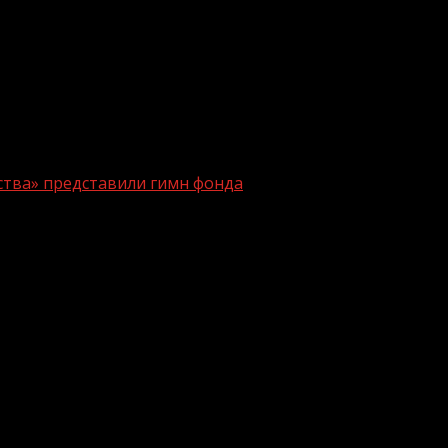
тва» представили гимн фонда
ков Отечества» представили гимн фо
одовщину. Старт торжественным мероприятиям в честь 
 в Кемерове. Глава фонда Анна Цивилева вместе с ру
нами СВО возложили цветы к Вечному огню.Цивилева о
, изменивший жизнь. За это время мы объединили усилия