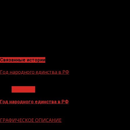
поддержку и внимание. Уверена, что впереди нас ждет 
кто встал на защиту Родины», — сказала она.В ходе ц
Также над текстом работали и участники спецоперации
В Чеченском филиале фонда в день годовщины организ
жизни среди детей, но и является замечательным спос
рассказали организаторы забега.Фонд «Защитники Оте
сопровождение ветеранов СВО и членов их семей. Зд
помощь.
Связанные истории
Год народного единства в РФ
1 мин чтения
Общество
Год народного единства в РФ
06.02.2026
ГРАФИЧЕСКОЕ ОПИСАНИЕ
1 мин чтения