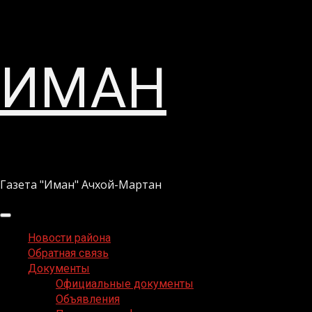
Перейти
ИМАН
к
содержимому
Газета "Иман" Ачхой-Мартан
Основное
меню
Новости района
Обратная связь
Документы
Официальные документы
Объявления