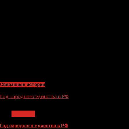
В ходе двухдневной деловой программы Форума запла
агропромышленного комплекса, транспортной инфрастр
здравоохранения, гуманитарной повестки и другим. Ц
По словам Даудова, Новак и Чайка дали высокую оценк
сделано по модернизации и приспособлению экспоцен
«Я подчеркнул, что вопросы, связанные с подготовкой
ключевое событие для нашего региона, которое будет 
также стимулировать привлечение новых инвестиций, т
Проведение масштабного Кавказского инвестиционного
республики, направленной на повышение инвестицион
Связанные истории
Год народного единства в РФ
1 мин чтения
Общество
Год народного единства в РФ