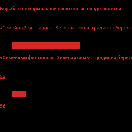
Борьба с неформальной занятостью продолжается
06.08.2026
«Семейный фестиваль „Зелёная семья: традиции береж
1 мин чтения
Экологическое благополучие
«Семейный фестиваль „Зелёная семья: традиции береж
06.08.2026
56
1 мин чтения
Архив
56
05.08.2026
О