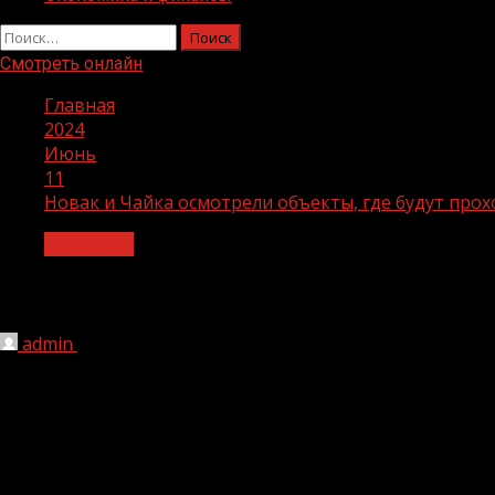
Найти:
Смотреть онлайн
Главная
2024
Июнь
11
Новак и Чайка осмотрели объекты, где будут пр
Общество
Новак и Чайка осмотрели объекты, г
admin
11.06.2024
1 мин чтения
147
Председатель Правительства Чеченской Республики Ма
Александром Новаком и Полномочным представителем 
проходить мероприятия в рамках Кавказского инвестиц