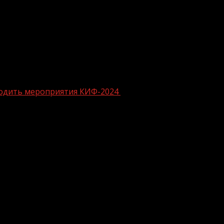
оходить мероприятия КИФ-2024
де будут проходить мероприятия КИФ
гомед Даудов вместе с заместителем Председателя Пр
Президента России в Северо-Кавказском федеральном 
ионного форума (КИФ), который состоится 15-17 июля в