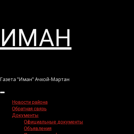
Перейти
ИМАН
к
содержимому
Газета "Иман" Ачхой-Мартан
Основное
меню
Новости района
Обратная связь
Документы
Официальные документы
Объявления