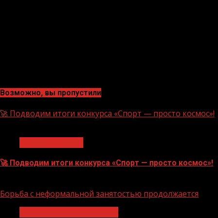
Возможно, вы пропустили
🚀 Подводим итоги конкурса «Спорт — просто космос»!
1 мин чтения
Нацприоритеты
🚀 Подводим итоги конкурса «Спорт — просто космос»!
06.08.2026
Борьба с неформальной занятостью продолжается
Неформальная занятость