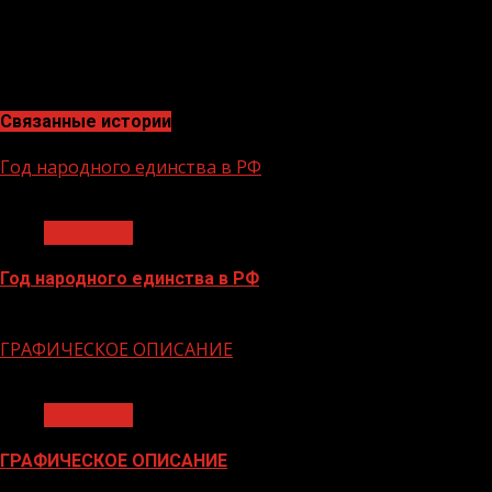
«На семинарах мы не просто указываем на ошибки в
ведении страниц, но и помогаем их исправить прямо
на месте, работая с каждым администратором в
индивидуальном порядке», – подчеркнул Адлан Ибиев.
Связанные истории
Год народного единства в РФ
1 мин чтения
Общество
Год народного единства в РФ
06.02.2026
ГРАФИЧЕСКОЕ ОПИСАНИЕ
1 мин чтения
Общество
ГРАФИЧЕСКОЕ ОПИСАНИЕ