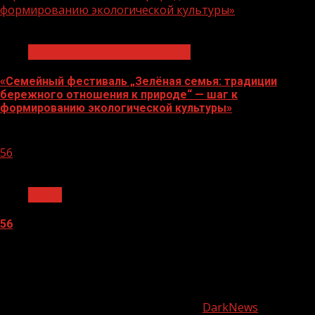
формированию экологической культуры»
1 мин чтения
Экологическое благополучие
«Семейный фестиваль „Зелёная семья: традиции
бережного отношения к природе“ — шаг к
формированию экологической культуры»
06.08.2026
56
1 мин чтения
Архив
56
05.08.2026
О
нас
Copyright © Все права защищены.
|
DarkNews
от AF