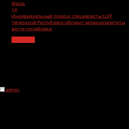
Июнь
14
Индивидуальный подход: специалисты ЦУР
Чеченской Республики обучают муниципалитеты
вести госпаблики
Общество
Индивидуальный подход:
специалисты ЦУР Чеченской
Республики обучают муниципалитеты
вести госпаблики
admin
14.06.2024
1 мин чтения
170
Специалисты ЦУР Чеченской Республики провели
обучающий семинар для администраторов
госпабликов Ножай-Юртовского муниципального
района. Темой семинара стало правильное