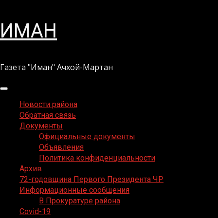
Перейти
ИМАН
к
содержимому
Газета "Иман" Ачхой-Мартан
Основное
меню
Новости района
Обратная связь
Документы
Официальные документы
Объявления
Политика конфиденциальности
Архив
72-годовщина Первого Президента ЧР
Информационные сообщения
В Прокуратуре района
Covid-19