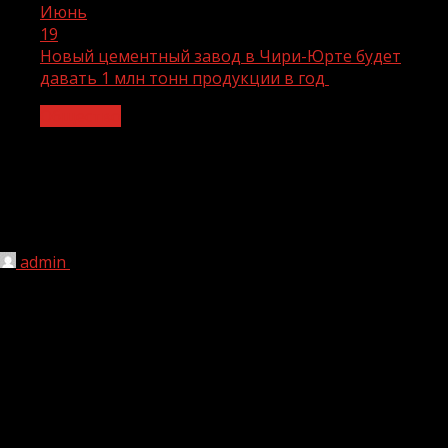
Июнь
19
Новый цементный завод в Чири-Юрте будет
давать 1 млн тонн продукции в год
Общество
Новый цементный завод в Чири-Юрте
будет давать 1 млн тонн продукции в
год
admin
19.06.2024
1 мин чтения
159
В селе Чири-Юрт Шалинского района начали
строительство еще одного цементного завода.
Мощность предприятия должна составить 1 млн т
продукции в год. Об этом в ходе прямого эфира,
организованного ЦУР Чеченской Республики, рассказал
глава муниципалитета Иса Борщигов.