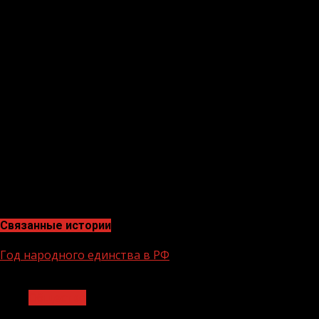
Завод будет оснащен современным оборудованием и
технологиями, которые позволят производить цемент
экологичным сухим способом.
После открытия предприятие создаст новые рабочие
места. Также завод обеспечит регион дополнительной
качественной продукцией.
Напомним, в Чири-Юрте уже функционирует завод
«Чеченцемент», восстановленный после разрушений в
1990-х годах. На данном этапе мощность завода
составляет 1,2 млн тонн цемента с учетом добавок
ежегодно.
Связанные истории
Год народного единства в РФ
1 мин чтения
Общество