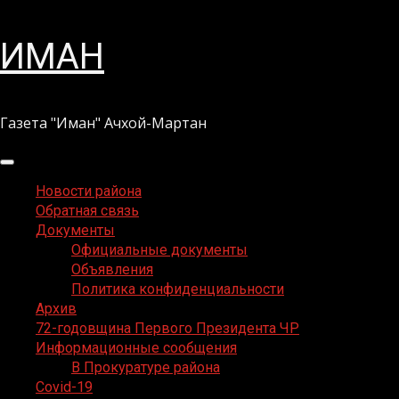
Перейти
ИМАН
к
содержимому
Газета "Иман" Ачхой-Мартан
Основное
меню
Новости района
Обратная связь
Документы
Официальные документы
Объявления
Политика конфиденциальности
Архив
72-годовщина Первого Президента ЧР
Информационные сообщения
В Прокуратуре района
Covid-19