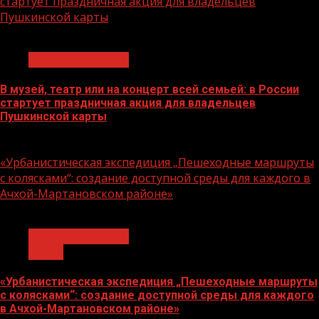
стартует праздничная акция для владельцев
Пушкинской карты
1 мин чтения
Молодёжь и дети
В музей, театр или на концерт всей семьей: в России
стартует праздничная акция для владельцев
Пушкинской карты
07.08.2026
«Урбанистическая экспедиция „Пешеходные маршруты
с колясками“: создание доступной среды для каждого в
Ачхой-Мартановском районе»
1 мин чтения
Молодёжь и дети
Семья
«Урбанистическая экспедиция „Пешеходные маршруты
с колясками“: создание доступной среды для каждого
в Ачхой-Мартановском районе»