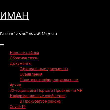
Перейти
ИМАН
к
содержимому
Газета "Иман" Ачхой-Мартан
Основное
меню
Новости района
Обратная связь
Документы
Официальные документы
Объявления
Политика конфиденциальности
Архив
72-годовщина Первого Президента ЧР
Информационные сообщения
В Прокуратуре района
Covid-19