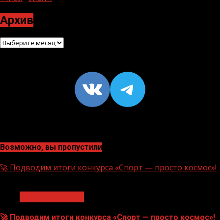
Архив
Архив
VK
https://t
Возможно, вы пропустили
🚀 Подводим итоги конкурса «Спорт — просто космос»!
1 мин чтения
Нацприоритеты
🚀 Подводим итоги конкурса «Спорт — просто космос»!