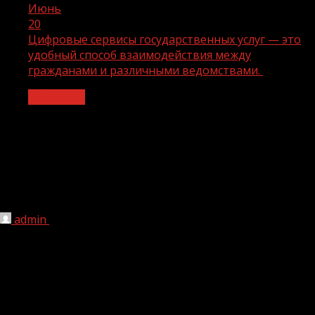
Июнь
20
Цифровые сервисы государственных услуг — это
удобный способ взаимодействия между
гражданами и различными ведомствами.
Общество
Цифровые сервисы государственных
услуг — это удобный способ
взаимодействия между гражданами
и различными ведомствами.
admin
20.06.2024
1 мин чтения
144
С помощью Единого портала государственных услуг
(gosuslugi.ru) можно получить следующие услуги:
• получить информацию о государственной услуге, в