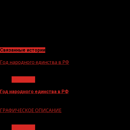
транспортное средство.
•
Полный перечень сервисов, доступных гражданам
онлайн, можно найти непосредственно на портале
«Госуслуги».
Связанные истории
Год народного единства в РФ
1 мин чтения
Общество
Год народного единства в РФ
06.02.2026
ГРАФИЧЕСКОЕ ОПИСАНИЕ
1 мин чтения
Общество