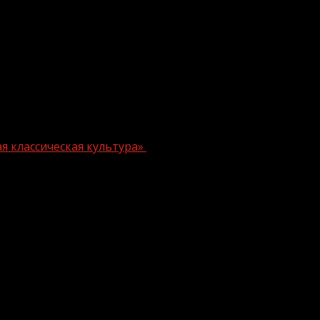
ая классическая культура»
фон»: «Русская классическая культур
 Яндекс запустили культурно-просветительскую акцию «
он продлится до декабря.