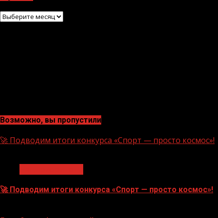
Архив
Возможно, вы пропустили
🚀 Подводим итоги конкурса «Спорт — просто космос»!
1 мин чтения
Нацприоритеты
🚀 Подводим итоги конкурса «Спорт — просто космос»!
06.08.2026