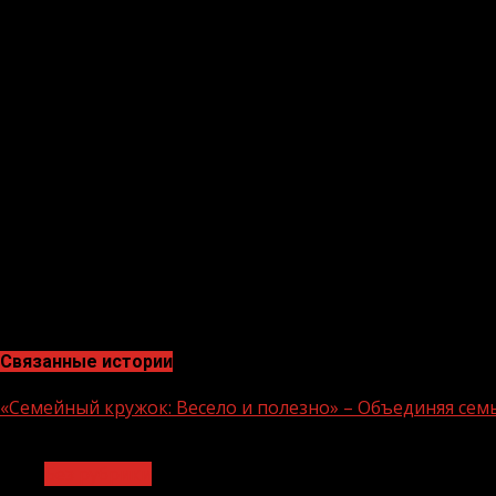
Участникам марафона уже доступен специальный проект
как реагируют на них читатели, каковы самые частотны
изображений, сгенерированных нейросетью YandexART
К участию в наполнении «Культурного марафона» в это
Букмейт организует серию занятий по писательскому м
картинку реалии из пушкинской эпохи.
Марафон завершится тематическим тестом для школьник
старшего возраста. Это задание – не на оценку, а на и
марафоне нужно зарегистрироваться .
Отметим , что «Культурный марафон» успешно проводит
России.
Добавим , что целью марафона является предоставлени
самостоятельные творческие поиски.
Связанные истории
«Семейный кружок: Весело и полезно» – Объединяя сем
1 мин чтения
Без рубрики