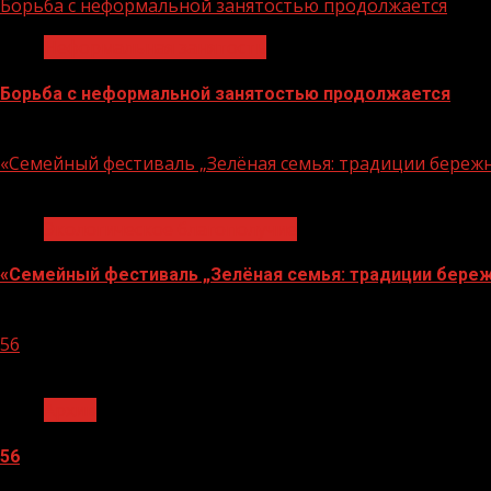
Борьба с неформальной занятостью продолжается
Неформальная занятость
Борьба с неформальной занятостью продолжается
06.08.2026
«Семейный фестиваль „Зелёная семья: традиции береж
1 мин чтения
Экологическое благополучие
«Семейный фестиваль „Зелёная семья: традиции береж
06.08.2026
56
1 мин чтения
Архив
56