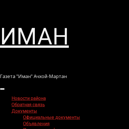
Перейти
ИМАН
к
содержимому
Газета "Иман" Ачхой-Мартан
Основное
меню
Новости района
Обратная связь
Документы
Официальные документы
Объявления