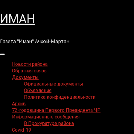
Перейти
ИМАН
к
содержимому
Газета "Иман" Ачхой-Мартан
Основное
меню
Новости района
Обратная связь
Документы
Официальные документы
Объявления
Политика конфиденциальности
Архив
72-годовщина Первого Президента ЧР
Информационные сообщения
В Прокуратуре района
Covid-19