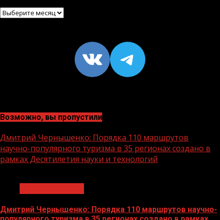
Архив
VK
https://t
Возможно, вы пропустили
Дмитрий Чернышенко: Порядка 110 маршрутов
научно-популярного туризма в 35 регионах создано в
рамках Десятилетия науки и технологий
1 мин чтения
Нацприоритеты
Дмитрий Чернышенко: Порядка 110 маршрутов научно-
популярного туризма в 35 регионах создано в рамках