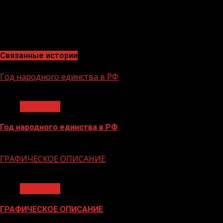
неформальной занятости на территории Чеченской
Республики на сегодняшний день социально-
экономическая ситуация в регионе остается
стабильной.
Связанные истории
Год народного единства в РФ
1 мин чтения
Общество
Год народного единства в РФ
06.02.2026
ГРАФИЧЕСКОЕ ОПИСАНИЕ
1 мин чтения
Общество
ГРАФИЧЕСКОЕ ОПИСАНИЕ