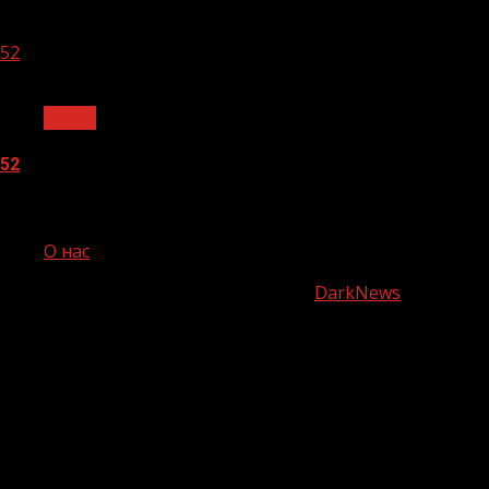
05.08.2026
52
1 мин чтения
Архив
52
05.08.2026
О нас
Copyright © Все права защищены.
|
DarkNews
от AF
themes.