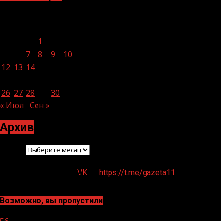
Август 2024
Пн
Вт
Ср
Чт
Пт
Сб
Вс
1
2
3
4
5
6
7
8
9
10
11
12
13
14
15
16
17
18
19
20
21
22
23
24
25
26
27
28
29
30
31
« Июл
Сен »
Архив
Архив
VK
https://t.me/gazeta11
Возможно, вы пропустили
56