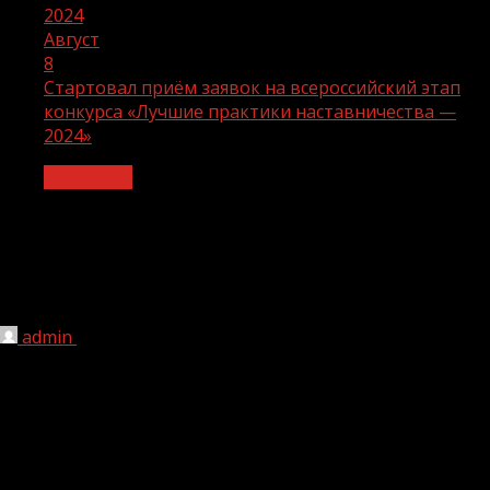
2024
Август
8
Стартовал приём заявок на всероссийский этап
конкурса «Лучшие практики наставничества —
2024»
Общество
Стартовал приём заявок на
всероссийский этап конкурса «Лучшие
практики наставничества — 2024»
admin
08.08.2024
1 мин чтения
79
Стартовал приём заявок на всероссийский этап конкурса
«Лучшие практики наставничества — 2024». Его цель —
комплексная поддержка предприятий — участников
нацпроекта «Производительность труда» в передаче