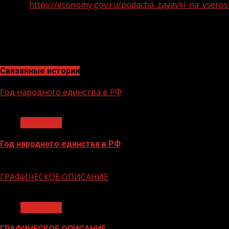
ссылке
https://economy.gov.ru/podacha_zayavki_na_vseros
27 сентября 2024 года. Дополнительно могут быть
представлены материалы с описанием наставнических
практик (презентации, ссылки на видеоматериалы,
фотографии и др.).
Связанные истории
Год народного единства в РФ
1 мин чтения
Общество
Год народного единства в РФ
06.02.2026
ГРАФИЧЕСКОЕ ОПИСАНИЕ
1 мин чтения
Общество
ГРАФИЧЕСКОЕ ОПИСАНИЕ