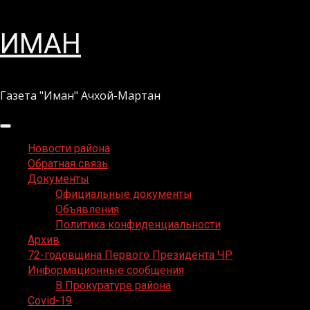
Перейти
ИМАН
к
содержимому
Газета "Иман" Ачхой-Мартан
Основное
меню
Новости района
Обратная связь
Документы
Официальные документы
Объявления
Политика конфиденциальности
Архив
72-годовщина Первого Президента ЧР
Информационные сообщения
В Прокуратуре района
Covid-19