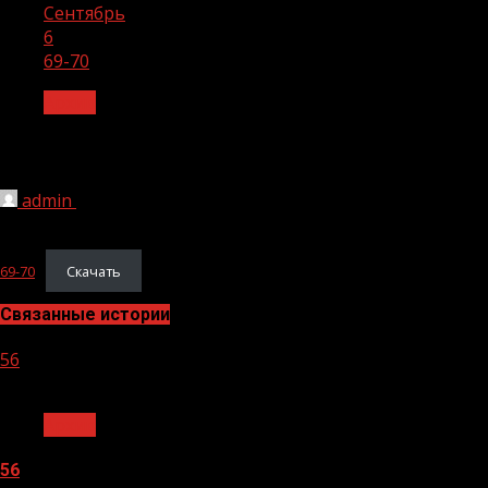
Сентябрь
6
69-70
Архив
69-70
admin
06.09.2024
1 мин чтения
158
69-70
Скачать
Связанные истории
56
1 мин чтения
Архив
56