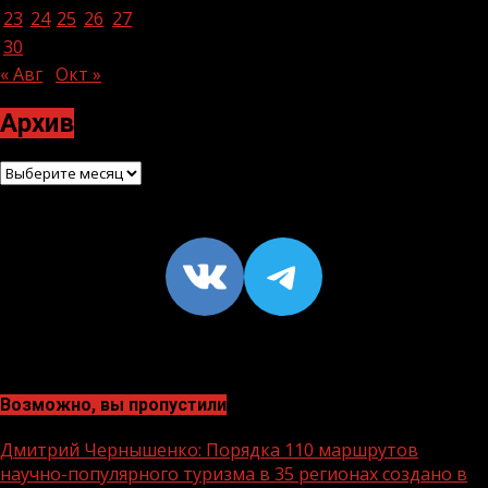
23
24
25
26
27
28
29
30
« Авг
Окт »
Архив
Архив
VK
https://t
Возможно, вы пропустили
Дмитрий Чернышенко: Порядка 110 маршрутов
научно-популярного туризма в 35 регионах создано в