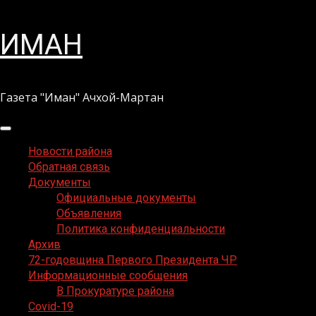
Перейти
ИМАН
к
содержимому
Газета "Иман" Ачхой-Мартан
Основное
меню
Новости района
Обратная связь
Документы
Официальные документы
Объявления
Политика конфиденциальности
Архив
72-годовщина Первого Президента ЧР
Информационные сообщения
В Прокуратуре района
Covid-19