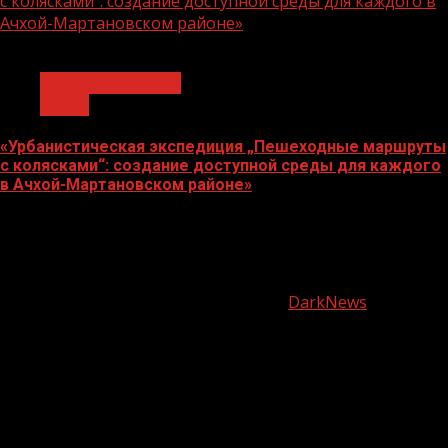
с колясками“: создание доступной среды для каждого в
Ачхой-Мартановском районе»
1 мин чтения
Молодёжь и дети
Семья
«Урбанистическая экспедиция „Пешеходные маршруты
с колясками“: создание доступной среды для каждого
в Ачхой-Мартановском районе»
07.08.2026
О
нас
Copyright © Все права защищены.
|
DarkNews
от AF
themes.