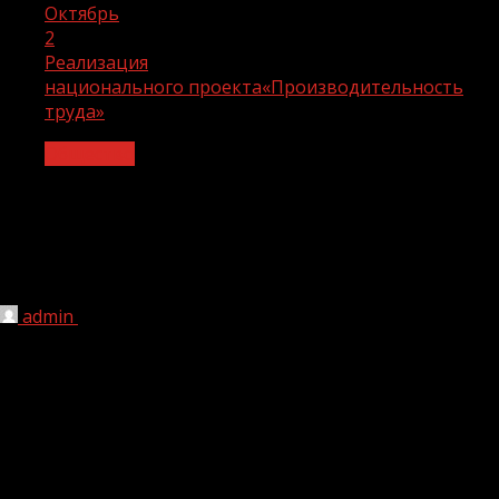
Октябрь
2
Реализация
национального проекта«Производительность
труда»
Общество
Реализация
национального проекта«Производите
труда»
admin
02.10.2024
1 мин чтения
315
Очередные мероприятия прошли в аудитории ООО
«Грозгражданстрой» рамках реализации
национального проекта «Производительность труда»,
под руководством тренеров-
консультантовФедерального центра компетенций