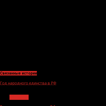
Башкортостан, Татарстан, Воронежская область, Кабард
«По предварительным результатам работы видим положи
текущем году уже почти на 3%», — сообщил Марат Хусн
В Министерстве строительства и ЖКХ ЧР рассказали, ч
объем работ в различных направлениях.
«За последние 5 лет по программе переселения гражда
стимулирования развития жилищного строительства в Ч
канализационные насосные станции и дороги. А по по
замминистра строительства, ЖКХ и энергетики Чеченск
Кроме того, в текущем году во всех районах республи
Связанные истории
Год народного единства в РФ
1 мин чтения
Общество