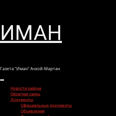
Перейти
ИМАН
к
содержимому
Газета "Иман" Ачхой-Мартан
Основное
меню
Новости района
Обратная связь
Документы
Официальные документы
Объявления