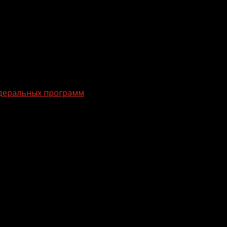
едеральных программ
роектов и федеральных программ
лизации национальных проектов и федеральных програм
ию сообщил заместитель Председателя Правительства 
спублика Адыгея, Нижегородская, Московская, Курская о