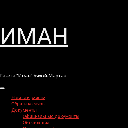
Перейти
ИМАН
к
содержимому
Газета "Иман" Ачхой-Мартан
Основное
меню
Новости района
Обратная связь
Документы
Официальные документы
Объявления