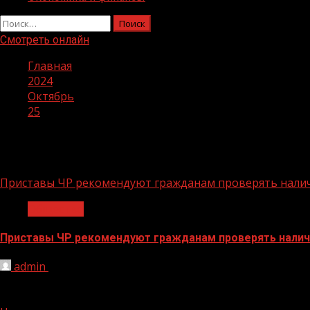
Найти:
Смотреть онлайн
Главная
2024
Октябрь
25
День:
25.10.2024
Приставы ЧР рекомендуют гражданам проверять налич
Общество
Приставы ЧР рекомендуют гражданам проверять налич
admin
25.10.2024
Гражданам, планирующим выезд за границу, необходим
обнаружении...