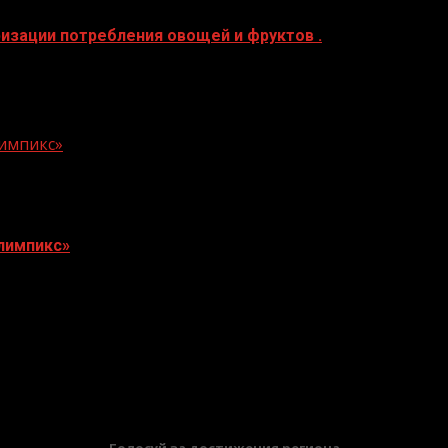
ризации потребления овощей и фруктов .
я детей и активного долголетия взрослых. Один из сам
лимпикс»
лимпикс»
а «Абилимпикс» стали более 120 тысяч человек В Выста
БАННЕРЫ
Голосуй за достижения региона