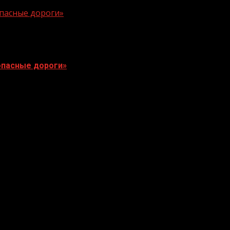
опасные дороги»
опасные дороги»
 классов. Она проводится...
роведен комплекс работ...