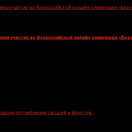
няли участие во Всероссийской онлайн-олимпиаде «Без
няли участие во Всероссийской онлайн-олимпиаде «Без
лайн-олимпиада «Безопасные дороги» для школьников 1-9
 уличное освещение На улице протяженностью 1,4 км п
ризации потребления овощей и фруктов .