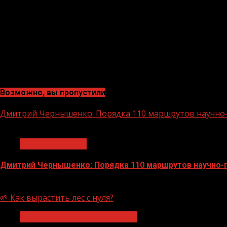
Возможно, вы пропустили
Дмитрий Чернышенко: Порядка 110 маршрутов научно-п
1 мин чтения
Нацприоритеты
Дмитрий Чернышенко: Порядка 110 маршрутов научно-по
07.08.2026
🌱 Как вырастить лес с нуля?
Экологическое благополучие