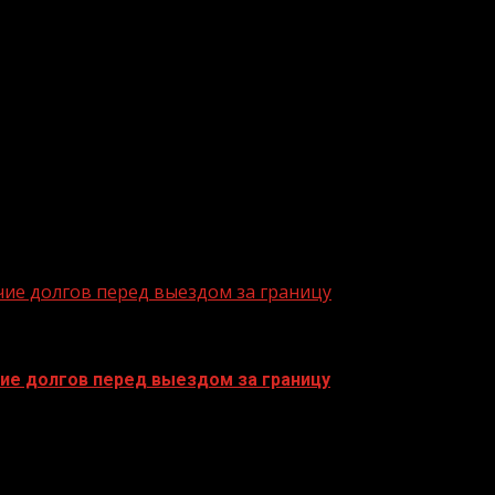
ие долгов перед выездом за границу
ие долгов перед выездом за границу
о заблаговременно проверять себя на наличие возбуж