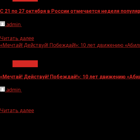
С 21 по 27 октября в России отмечается неделя популя
admin
25.10.2024
Здоровое питание лежит в основе полноценного развити
Читать далее
«Мечтай! Действуй! Побеждай!»: 10 лет движению «Аби
1 мин чтения
Общество
«Мечтай! Действуй! Побеждай!»: 10 лет движению «Аби
admin
25.10.2024
Дмитрий Чернышенко: за 10 лет участниками чемпионат
октября состоится финал...
Читать далее