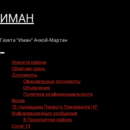
Перейти
ИМАН
к
содержимому
Газета "Иман" Ачхой-Мартан
Основное
меню
Новости района
Обратная связь
Документы
Официальные документы
Объявления
Политика конфиденциальности
Архив
72-годовщина Первого Президента ЧР
Информационные сообщения
В Прокуратуре района
Covid-19