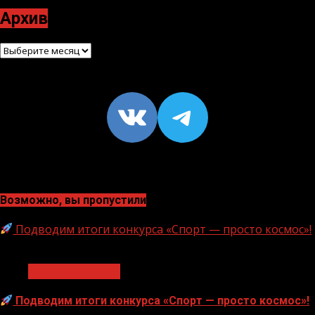
Архив
Архив
VK
https://t
Возможно, вы пропустили
Подводим итоги конкурса «Спорт — просто космос»!
1 мин чтения
Нацприоритеты
Подводим итоги конкурса «Спорт — просто космос»!