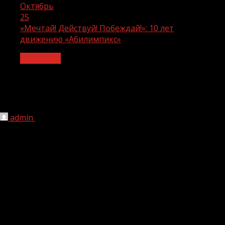
Октябрь
25
«Мечтай! Действуй! Побеждай!»: 10 лет
движению «Абилимпикс»
Общество
«Мечтай! Действуй! Побеждай!»: 10
лет движению «Абилимпикс»
admin
25.10.2024
1 мин чтения
289
Дмитрий Чернышенко
:
з
а
10
лет участниками
чемпионата
«Абилимпикс»
стали более 120 тысяч
человек
В Выставочном центре «Гостиный двор» в Москве с 26
по 29 октября состоится финал Национального
чемпионата по профессиональному мастерству среди
инвалидов и лиц с ограниченными возможностями