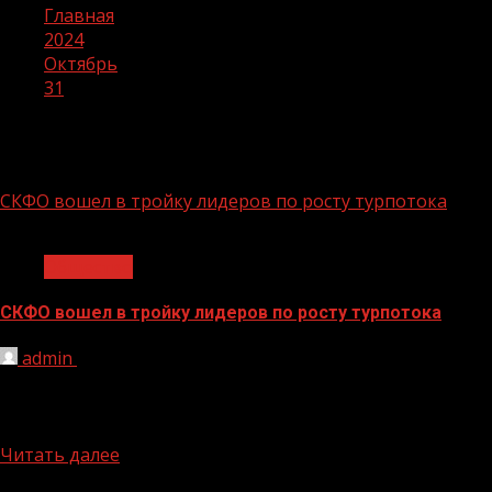
Главная
2024
Октябрь
31
День:
31.10.2024
СКФО вошел в тройку лидеров по росту турпотока
1 мин чтения
Общество
СКФО вошел в тройку лидеров по росту турпотока
admin
31.10.2024
Северный Кавказ демонстрирует значительные темпы
развития туристической сферы в последние годы.
Прирост числа поездок в регионы СКФО...
Читать далее
БАННЕРЫ