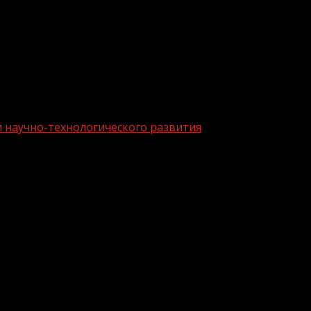
м научно-технологического развития
 приоритетам научно-технологическог
й «Приоритеты научно-технологического развития: соз
коемком бизнесе, развитии научного потенциала, межд
ого взаимодействия со странами БРИКС и глобального р
. Мероприятие состоится на федеральной территории «С