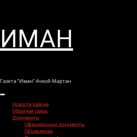
Перейти
ИМАН
к
содержимому
Газета "Иман" Ачхой-Мартан
Основное
меню
Новости района
Обратная связь
Документы
Официальные документы
Объявления