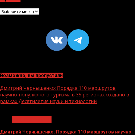
Архив
VK
https://t
Возможно, вы пропустили
Дмитрий Чернышенко: Порядка 110 маршрутов
научно-популярного туризма в 35 регионах создано в
рамках Десятилетия науки и технологий
1 мин чтения
Нацприоритеты
Дмитрий Чернышенко: Порядка 110 маршрутов научно-