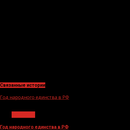
замедленном режиме. Об этом свидетельствуют и
данные детекторов сбоев интернет-порталов.
Фейк начал распространяться после того, как Карен
Шахназаров заявил в эфире России 24, что считает
нужным полностью восстановить доступность
хостинга и отметил, что передал эту информацию
Президенту Владимиру Путину. Однако режиссер не
говорил о том, что глава государства принял какие-то
решения и не анонсировал полное возобновление
работы платформы. Информации об этом нет и в
стенограмме встречи на сайте Кремля.
Связанные истории
Год народного единства в РФ
1 мин чтения
Общество
Год народного единства в РФ