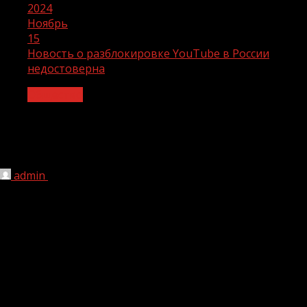
2024
Ноябрь
15
Новость о разблокировке YouTube в России
недостоверна
Общество
Новость о разблокировке YouTube в
России недостоверна
admin
15.11.2024
1 мин чтения
3 529
В сети Интернет активно распространяется
информация о том, что в России полностью
восстановилась работа видеохостинга YouTube.
Однако это не соответствует действительности,
сообщает Telegram-канал «Война с фейками».
YouTube в России по-прежнему работает в