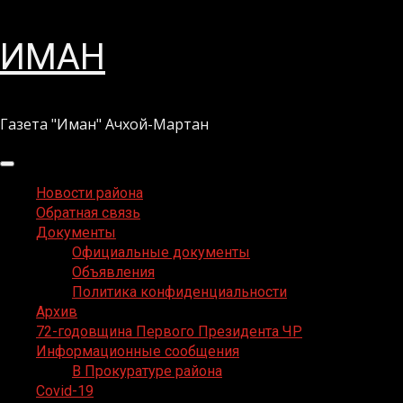
Перейти
ИМАН
к
содержимому
Газета "Иман" Ачхой-Мартан
Основное
меню
Новости района
Обратная связь
Документы
Официальные документы
Объявления
Политика конфиденциальности
Архив
72-годовщина Первого Президента ЧР
Информационные сообщения
В Прокуратуре района
Covid-19