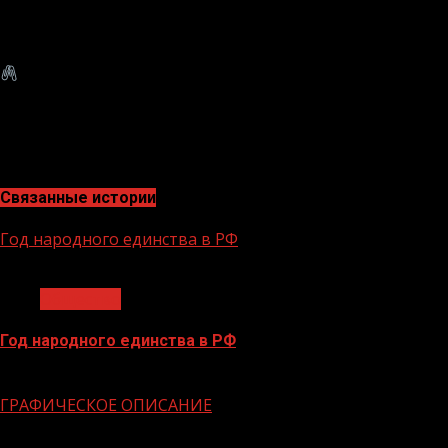
Эти усилия направлены на то, чтобы сохранить эффе
для будущих поколений.
Неделя борьбы с антимикробной резистентностью слу
Только совместными усилиями мы сможем победить эту
Отметила врач по медицинской профилактике ГБУ Сер
ЦРБ,Назирова Милана Мухмадовна.
Связанные истории
Год народного единства в РФ
1 мин чтения
Общество
Год народного единства в РФ
06.02.2026
ГРАФИЧЕСКОЕ ОПИСАНИЕ
1 мин чтения