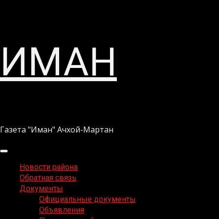
Перейти
ИМАН
к
содержимому
Газета "Иман" Ачхой-Мартан
Основное
меню
Новости района
Обратная связь
Документы
Официальные документы
Объявления