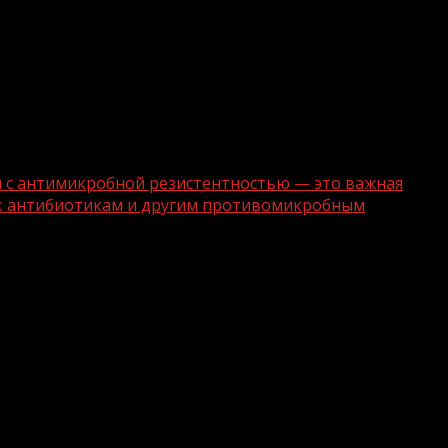
бы с антимикробной резистентностью — это важная
 к антибиотикам и другим противомикробным
резистентностью»Неделя борьбы с
а повышение осведомленности о
омикробным препаратам.