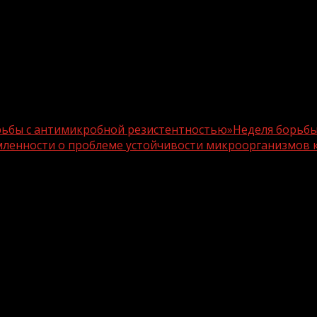
 борьбы с антимикробной резистентностью»Неделя борь
мленности о проблеме устойчивости микроорганизмов
ся « Неделя борьбы с антимикробной 
о важная инициатива, направленная н
мов к антибиотикам и другим против