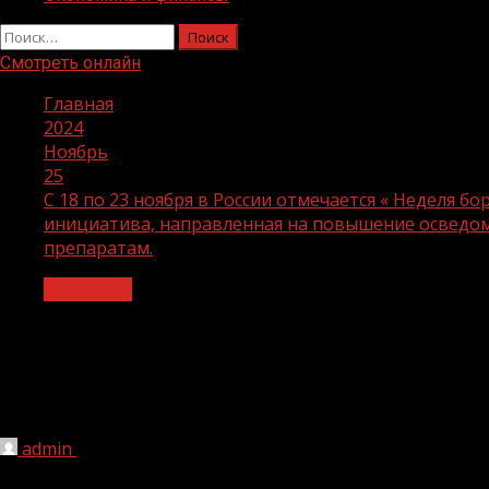
Найти:
Смотреть онлайн
Главная
2024
Ноябрь
25
С 18 по 23 ноября в России отмечается « Неделя
инициатива, направленная на повышение осведо
препаратам.
Общество
С 18 по 23 ноября в России отмечает
антимикробной резистентностью — эт
проблеме устойчивости микроорганиз
admin
25.11.2024
1 мин чтения
514