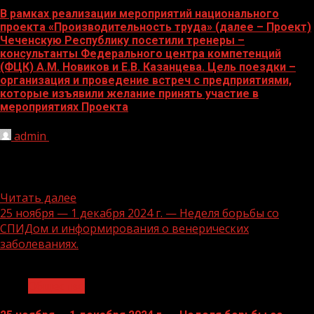
В рамках реализации мероприятий национального
проекта «Производительность труда» (далее – Проект)
Чеченскую Республику посетили тренеры –
консультанты Федерального центра компетенций
(ФЦК) А.М. Новиков и Е.В. Казанцева. Цель поездки –
организация и проведение встреч с предприятиями,
которые изъявили желание принять участие в
мероприятиях Проекта
admin
26.11.2024
В 2025 году предприятием – участником Проекта
может стать Общество с ограниченными
ответственностью «КИРУС», которое с мая...
Читать далее
25 ноября — 1 декабря 2024 г. — Неделя борьбы со
СПИДом и информирования о венерических
заболеваниях.
1 мин чтения
Общество