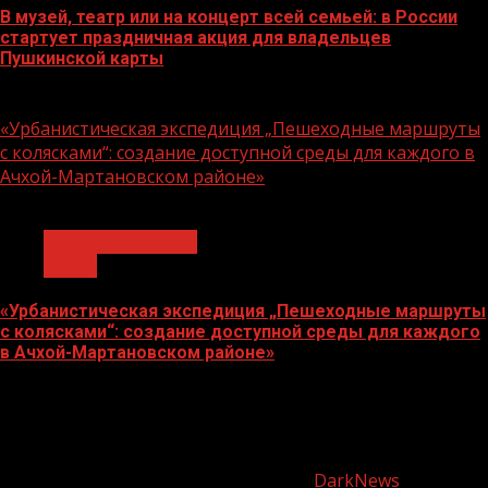
В музей, театр или на концерт всей семьей: в России
стартует праздничная акция для владельцев
Пушкинской карты
07.08.2026
«Урбанистическая экспедиция „Пешеходные маршруты
с колясками“: создание доступной среды для каждого в
Ачхой-Мартановском районе»
1 мин чтения
Молодёжь и дети
Семья
«Урбанистическая экспедиция „Пешеходные маршруты
с колясками“: создание доступной среды для каждого
в Ачхой-Мартановском районе»
07.08.2026
О
нас
Copyright © Все права защищены.
|
DarkNews
от AF