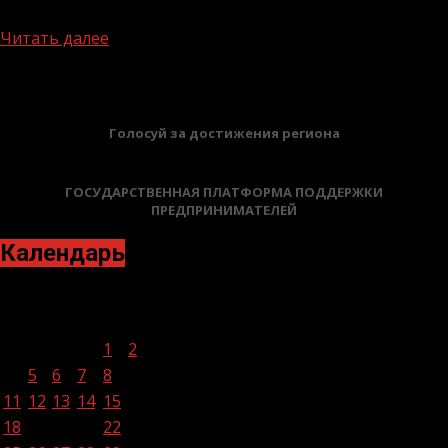
социальную...
Читать далее
БАННЕРЫ
Голосуй за достижения региона
ГОСУДАРСТВЕННАЯ ПЛАТФОРМА ПОДДЕРЖКИ
ПРЕДПРИНИМАТЕЛЕЙ
Календарь
Ноябрь 2024
Пн
Вт
Ср
Чт
Пт
Сб
Вс
1
2
3
4
5
6
7
8
9
10
11
12
13
14
15
16
17
18
19
20
21
22
23
24