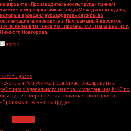
нацпроекте «Производительность труда» приняли
участие в мероприятиях на тему «Менеджмент идей»,
которые проводил руководитель службы по
организации производства- Программный директор
Точки Кипения Hi-Tech АО «Промис» С.Л. Панышев из г.
Нижнего Новгорода.
admin
26.11.2024
Точки кипения Hi-Tech — это корпоративные
пространства, стимулирующие работу над проектами
по рационализаторству, созданию новых продуктов и
внедрению высоких...
Читать далее
Чеченская Республика продолжает лидировать в
рейтинге Федерального центра компетенции (ФЦК) по
освещению мероприятий национального проекта
«Производительность труда».
1 мин чтения
Общество