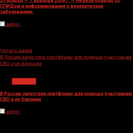
25 ноября — 1 декабря 2024 г. — Неделя борьбы со
СПИДом и информирования о венерических
заболеваниях.
admin
26.11.2024
В честь Всемирного дня борьбы со СПИДом 1
декабря.ВИЧ-инфекция (вирус иммунодефицита
человека) — одно из наиболее опасных...
Читать далее
В России запустили платформу для помощи участникам
СВО и их близким
1 мин чтения
Общество
В России запустили платформу для помощи участникам
СВО и их близким
admin
26.11.2024
Проект СВОИРОДНЫЕ.РФ запущен Госфондом
«Защитники Отечества» и командой доктора Дениса
Проценко. Он направлен на психологическую и