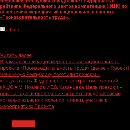
Чеченская Республика продолжает лидировать в
рейтинге Федерального центра компетенции (ФЦК) по
освещению мероприятий национального проекта
«Производительность труда».
admin
26.11.2024
По итогам подведенным ФЦК за октябрь 2024 года,
Чеченская Республика вошла в лидирующую группу и
заняла второе место, уступив...
Читать далее
В рамках реализации мероприятий национального
проекта «Производительность труда» (далее – Проект)
Чеченскую Республику посетили тренеры –
консультанты Федерального центра компетенций
(ФЦК) А.М. Новиков и Е.В. Казанцева. Цель поездки –
организация и проведение встреч с предприятиями,
которые изъявили желание принять участие в
мероприятиях Проекта
1 мин чтения
Общество