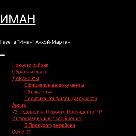
Перейти
ИМАН
к
содержимому
Газета "Иман" Ачхой-Мартан
Основное
меню
Новости района
Обратная связь
Документы
Официальные документы
Объявления
Политика конфиденциальности
Архив
72-годовщина Первого Президента ЧР
Информационные сообщения
В Прокуратуре района
Covid-19