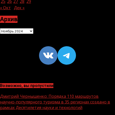
25
26
27
28
29
30
« Окт
Дек »
Архив
Архив
VK
https://t
Возможно, вы пропустили
Дмитрий Чернышенко: Порядка 110 маршрутов
научно-популярного туризма в 35 регионах создано в
рамках Десятилетия науки и технологий
1 мин чтения