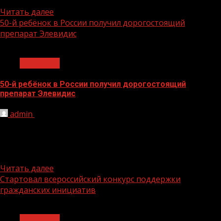
наемных работников, в том...
Читать далее
50-й ребёнок в России получил дорогостоящий
препарат Элевидис
1 мин чтения
Общество
50-й ребёнок в России получил дорогостоящий
препарат Элевидис
admin
26.11.2024
50-й ребёнок в России получил дорогостоящий
препарат Элевидис Генозаместительный препарат
Элевидис жизненно необходим для детей, страдающих
от...
Читать далее
Стартовал всероссийский конкурс поддержки
гражданских инициатив
1 мин чтения
Общество