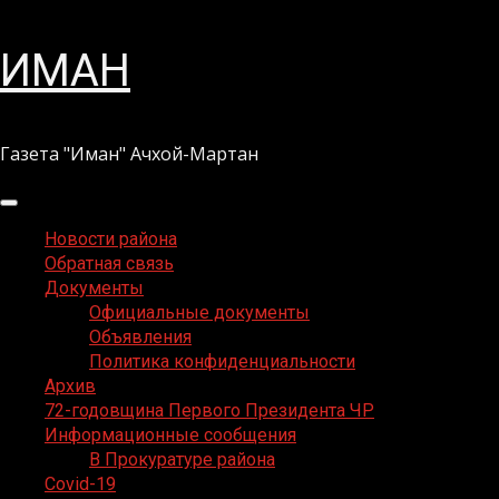
Перейти
ИМАН
к
содержимому
Газета "Иман" Ачхой-Мартан
Основное
меню
Новости района
Обратная связь
Документы
Официальные документы
Объявления
Политика конфиденциальности
Архив
72-годовщина Первого Президента ЧР
Информационные сообщения
В Прокуратуре района
Covid-19