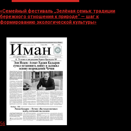
«Семейный фестиваль „Зелёная семья: традиции
бережного отношения к природе“ — шаг к
формированию экологической культуры»
06.08.2026
56
1 мин чтения