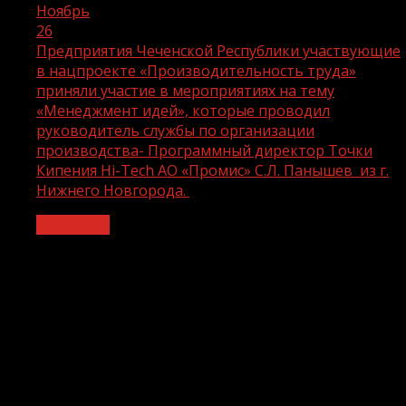
Ноябрь
26
Предприятия Чеченской Республики участвующие
в нацпроекте «Производительность труда»
приняли участие в мероприятиях на тему
«Менеджмент идей», которые проводил
руководитель службы по организации
производства- Программный директор Точки
Кипения Hi-Tech АО «Промис» С.Л. Панышев из г.
Нижнего Новгорода.
Общество
Предприятия Чеченской Республики
участвующие в нацпроекте
«Производительность труда» приняли
участие в мероприятиях на тему
«Менеджмент идей», которые
проводил руководитель службы по