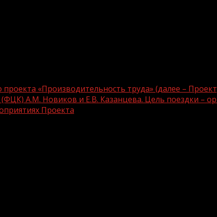
проекта «Производительность труда» (далее – Проект
ЦК) А.М. Новиков и Е.В. Казанцева. Цель поездки – о
роприятиях Проекта
ионального проекта «Производительно
еры – консультанты Федерального цен
анизация и проведение встреч с предп
кта