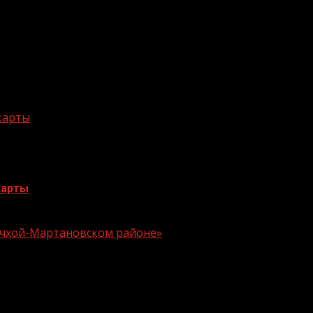
 карты
карты
 Ачхой-Мартановском районе»