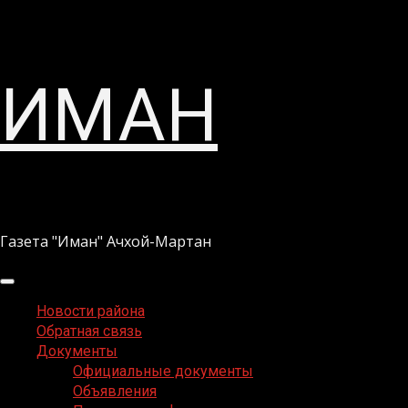
Перейти
ИМАН
к
содержимому
Газета "Иман" Ачхой-Мартан
Основное
меню
Новости района
Обратная связь
Документы
Официальные документы
Объявления