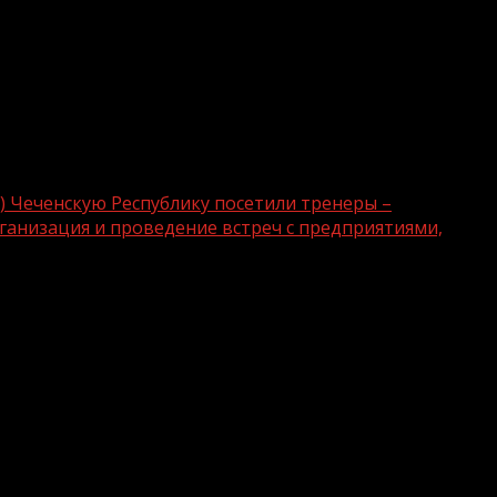
) Чеченскую Республику посетили тренеры –
рганизация и проведение встреч с предприятиями,
сть труда» (далее – Проект)
тра компетенций (ФЦК) А.М. Новиков
риятиями, которые изъявили желание