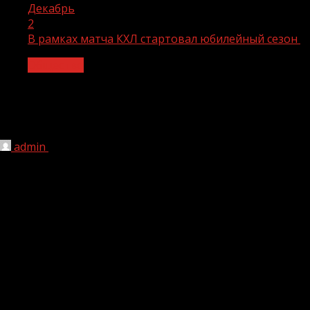
Декабрь
2
В рамках матча КХЛ стартовал юбилейный сезон
Общество
В рамках матча КХЛ стартовал
юбилейный сезон
admin
02.12.2024
1 мин чтения
852
В рамках матча КХЛ стартовал юбилейный сезон
Всероссийского конкурса спортивных проектов «Ты
в игре»
28 ноября стартовал прием заявок на участие в пятом
юбилейном сезоне
Всероссийского конкурса
спортивных проектов «Ты в игре».
Министр спорта
России
Михаил Дегтярев
и президент