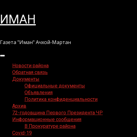
Перейти
ИМАН
к
содержимому
Газета "Иман" Ачхой-Мартан
Основное
меню
Новости района
Обратная связь
Документы
Официальные документы
Объявления
Политика конфиденциальности
Архив
72-годовщина Первого Президента ЧР
Информационные сообщения
В Прокуратуре района
Covid-19