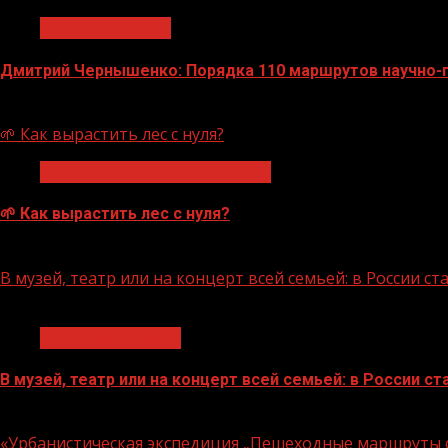
Нацприоритеты
Дмитрий Чернышенко: Порядка 110 маршрутов научно-по
07.08.2026
🌱 Как вырастить лес с нуля?
Экологическое благополучие
🌱 Как вырастить лес с нуля?
07.08.2026
В музей, театр или на концерт всей семьей: в России 
1 мин чтения
Молодёжь и дети
В музей, театр или на концерт всей семьей: в России 
07.08.2026
«Урбанистическая экспедиция „Пешеходные маршруты с