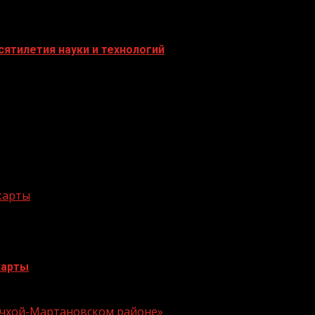
ятилетия науки и технологий
 карты
карты
 Ачхой-Мартановском районе»