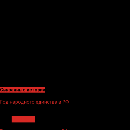
Конкурс пройдет с 25 декабря 2024 года по 13 января 
группе федерального проекта в социальной сети ВКонт
получат ценные призы.
Основными украшениями ёлок, участвующих в конкурсе
отражающие локальную аутентичность регионов.
Организаторами конкурса выступают Минстрой России 
АНО «Креативная экономика», ВАРМСУ, Ресурсный цент
Федерации.
Конкурс проводится для вовлечения большего количес
культурных ценностей.
Связанные истории
Год народного единства в РФ
1 мин чтения
Общество