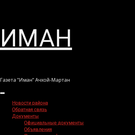
Перейти
ИМАН
к
содержимому
Газета "Иман" Ачхой-Мартан
Основное
меню
Новости района
Обратная связь
Документы
Официальные документы
Объявления