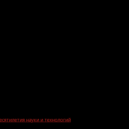
.me/gazeta11
есятилетия науки и технологий