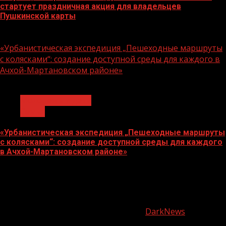
стартует праздничная акция для владельцев
Пушкинской карты
07.08.2026
«Урбанистическая экспедиция „Пешеходные маршруты
с колясками“: создание доступной среды для каждого в
Ачхой-Мартановском районе»
1 мин чтения
Молодёжь и дети
Семья
«Урбанистическая экспедиция „Пешеходные маршруты
с колясками“: создание доступной среды для каждого
в Ачхой-Мартановском районе»
07.08.2026
О
нас
Copyright © Все права защищены.
|
DarkNews
от AF
themes.