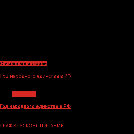
2023- 2024 годы на дороги вышло 135 новых автобусов.
100 из них приобретены в 2023 году, 35 — в 2024 году.
Это 115 автобусов модели ПАЗ «Вектор Некст» и 20
автобусов «Citymax 9»
В текущем году Чеченская Республика в рамках
национального проекта «Инфраструктура для
жизни»продолжит участие в реализации проектов по
обновлению подвижного состава.
Связанные истории
Год народного единства в РФ
1 мин чтения
Общество
Год народного единства в РФ
06.02.2026
ГРАФИЧЕСКОЕ ОПИСАНИЕ
1 мин чтения