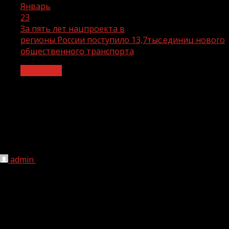
Январь
23
За пять лет нацпроекта в
регионы России поступило 13,7тыс.единиц нового
общественного транспорта
Общество
За пять лет нацпроекта в
регионы России поступило
13,7тыс.единиц нового
общественного транспорта
admin
23.01.2025
1 мин чтения
1 242
За
пять
лет нацпроекта в
регионы
России
поступило 13,7
тыс.
единиц нового
общественного транспорта