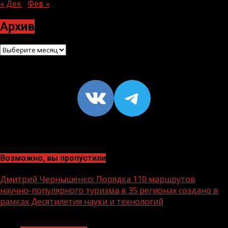
« Дек
Фев »
Архив
Архив
VK
https://t
Возможно, вы пропустили
Дмитрий Чернышенко: Порядка 110 маршрутов
научно-популярного туризма в 35 регионах создано в
рамках Десятилетия науки и технологий
1 мин чтения