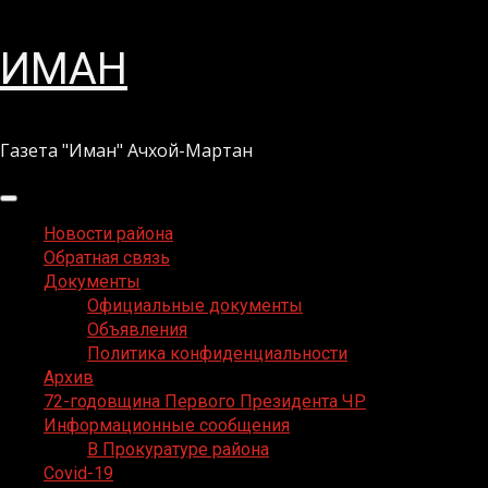
Перейти
ИМАН
к
содержимому
Газета "Иман" Ачхой-Мартан
Основное
меню
Новости района
Обратная связь
Документы
Официальные документы
Объявления
Политика конфиденциальности
Архив
72-годовщина Первого Президента ЧР
Информационные сообщения
В Прокуратуре района
Covid-19